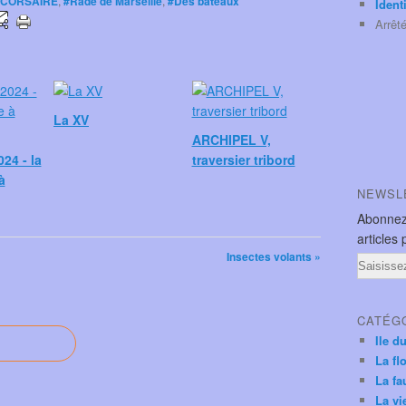
E CORSAIRE
,
#Rade de Marseille
,
#Des bateaux
Ident
Arrêt
La XV
ARCHIPEL V,
24 - la
traversier tribord
à
NEWSL
Abonnez
articles 
Insectes volants »
Email
CATÉG
Ile d
La fl
La fa
La vi