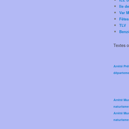
Ile d
Var M
Fêtes
TLV
Benz
Textes of
Arrêté Pré
départeme
Arrêté Mun
naturisme
Arrêté Mun
naturisme 