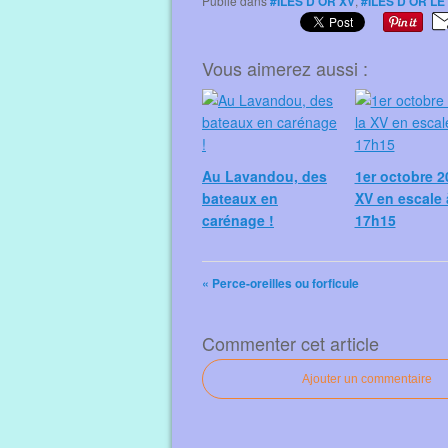
Publié dans
#ILES D'OR XV
,
#ILES D'OR L
Vous aimerez aussi :
Au Lavandou, des
1er octobre 20
bateaux en
XV en escale 
carénage !
17h15
« Perce-oreilles ou forficule
Commenter cet article
Ajouter un commentaire