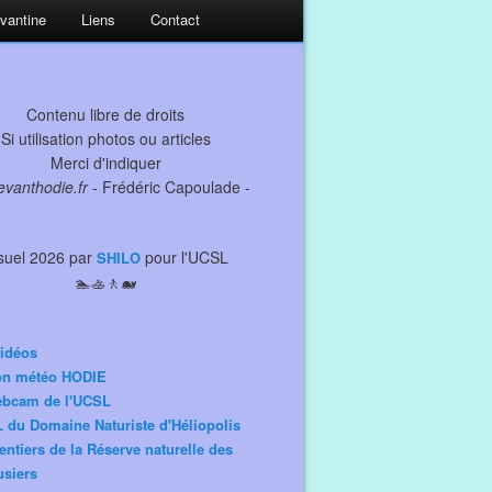
evantine
Liens
Contact
Contenu libre de droits
Si utilisation photos ou articles
Merci d'indiquer
levanthodie.fr
- Frédéric Capoulade -
suel 2026 par
pour l'UCSL
SHILO
🏊🚣🚶🐋
idéos
ion météo HODIE
ebcam de l'UCSL
 du Domaine Naturiste d'Héliopolis
entiers de la Réserve naturelle des
siers