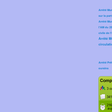
Arrêté Mun
sur la part
Arrêté Mu
l'AM du 25 
civile de l
Arrêté M
circulati
Arrêté Pré
oursins