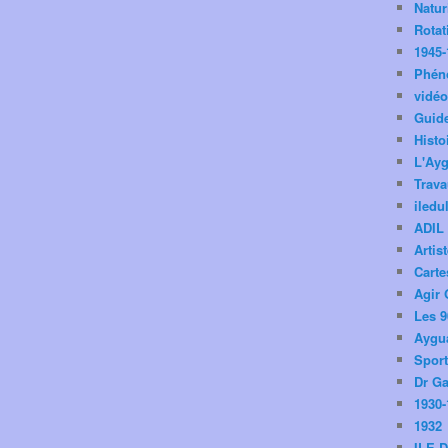
Natu
Rotat
1945-
Phén
vidé
Guid
Histo
L'Ay
Trav
iledu
ADIL
Artis
Carte
Agir 
Les 9
Aygua
Spor
Dr Ga
1930-
1932
ILE 