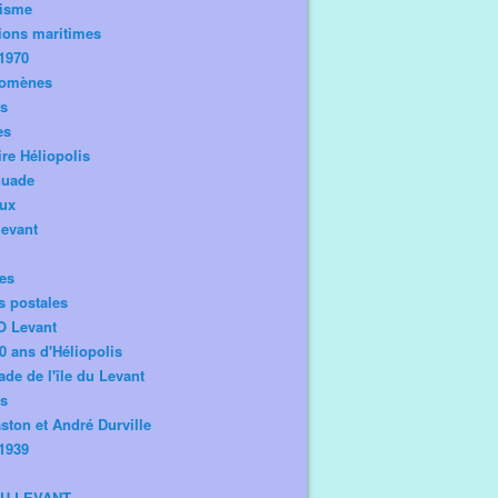
risme
ions maritimes
1970
omènes
os
es
ire Héliopolis
guade
aux
levant
tes
s postales
O Levant
0 ans d'Héliopolis
de de l'île du Levant
ts
ston et André Durville
1939
DU LEVANT