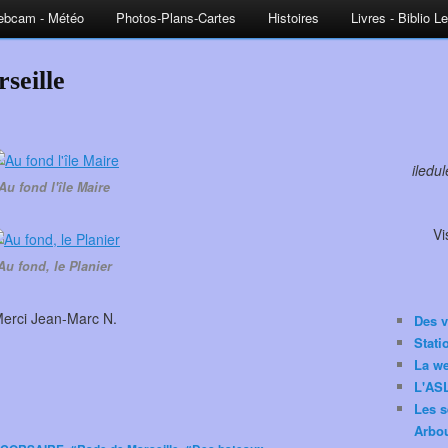
bcam - Météo
Photos-Plans-Cartes
Histoires
Livres - Biblio L
seille
iledu
Au fond l'île Maire
Vi
Au fond, le Planier
erci Jean-Marc N.
Des v
Stat
La w
L'ASL
Les s
Arbou