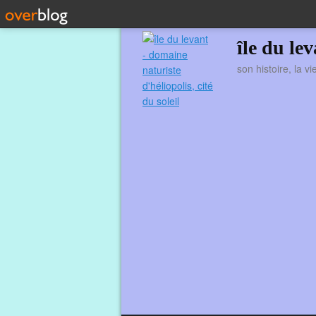
île du le
son histoire, la v