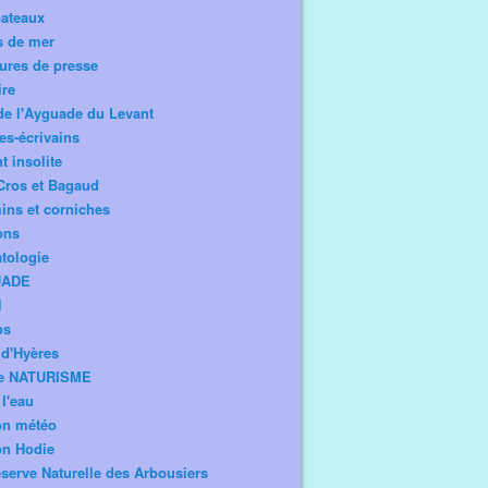
bateaux
s de mer
ures de presse
ire
de l'Ayguade du Levant
tes-écrivains
t insolite
Cros et Bagaud
ns et corniches
ons
tologie
UADE
l
os
d'Hyères
e NATURISME
l'eau
on météo
on Hodie
serve Naturelle des Arbousiers