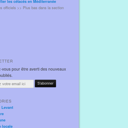
ifier les cétacés en Méditerranée
és officiels >> Plus bas dans la section
ETTER
-vous pour être averti des nouveaux
publiés.
ORIES
u Levant
ore
une
e locale