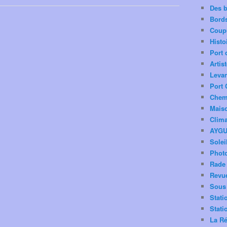
Des 
Bord
Coup
Histo
Port 
Artis
Levan
Port 
Chemi
Mais
Clima
AYG
Solei
Phot
Rade 
Revu
Sous 
Stati
Stati
La Ré