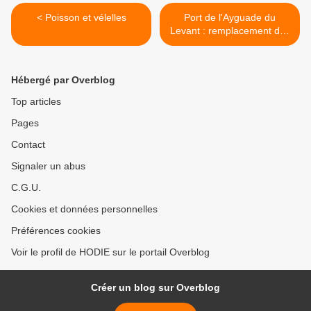
< Poisson et vélelles
Port de l'Ayguade du
Levant : remplacement des
travées / Poursuite de
carottages / Jour 4 >
Hébergé par Overblog
Top articles
Pages
Contact
Signaler un abus
C.G.U.
Cookies et données personnelles
Préférences cookies
Voir le profil de HODIE sur le portail Overblog
Créer un blog sur Overblog