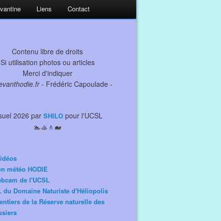
evantine
Liens
Contact
Contenu libre de droits
Si utilisation photos ou articles
Merci d'indiquer
levanthodie.fr
- Frédéric Capoulade -
suel 2026 par
pour l'UCSL
SHILO
🏊🚣🚶🐋
idéos
ion météo HODIE
ebcam de l'UCSL
 du Domaine Naturiste d'Héliopolis
entiers de la Réserve naturelle des
siers