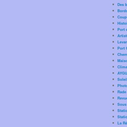
Des 
Bord
Coup
Histo
Port 
Artis
Levan
Port 
Chemi
Mais
Clima
AYG
Solei
Phot
Rade 
Revu
Sous 
Stati
Stati
La Ré