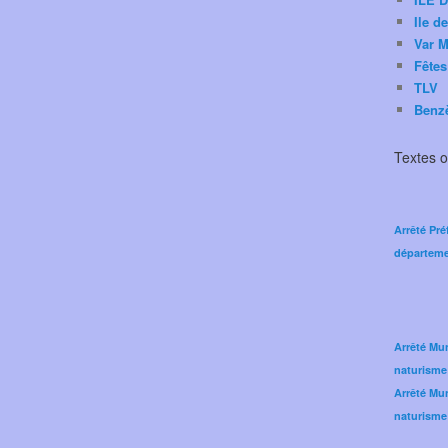
Ile d
Var M
Fêtes
TLV
Benz
Textes of
Arrêté Pré
départeme
Arrêté Mun
naturisme
Arrêté Mun
naturisme 