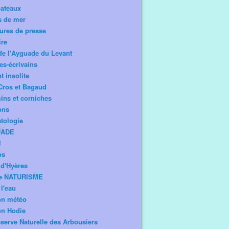
bateaux
s de mer
ures de presse
ire
de l'Ayguade du Levant
tes-écrivains
t insolite
Cros et Bagaud
ns et corniches
ons
tologie
UADE
l
os
d'Hyères
e NATURISME
l'eau
on météo
on Hodie
serve Naturelle des Arbousiers