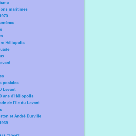
risme
ions maritimes
1970
omènes
os
es
ire Héliopolis
guade
aux
levant
tes
s postales
O Levant
0 ans d'Héliopolis
de de l'île du Levant
ts
ston et André Durville
1939
DU LEVANT