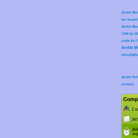
Arrêté Mun
sur la part
Arrêté Mu
l'AM du 25 
civile de l
Arrêté M
circulati
Arrêté Pré
oursins