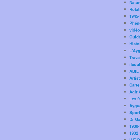
Natu
Rotat
1945-
Phén
vidé
Guid
Histo
L'Ay
Trav
iledu
ADIL
Artis
Carte
Agir 
Les 9
Aygua
Spor
Dr Ga
1930-
1932
ILE 