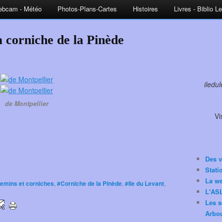
bcam - Météo
Photos-Plans-Cartes
Histoires
Livres - Biblio L
a corniche de la Pinède
iledu
de Montpellier
Vi
Des v
Stat
La w
emins et corniches
,
#Corniche de la Pinède
,
#Ile du Levant
,
L'ASL
Les s
Arbou