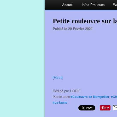
Accueil
Infos Pratiques
We
Petite couleuvre sur l
Publié le 20 Février 2024
[Haut]
Rédigé par
HODIE
Publié dans
#Couleuvre de Montpellier
,
#Ch
#La faune