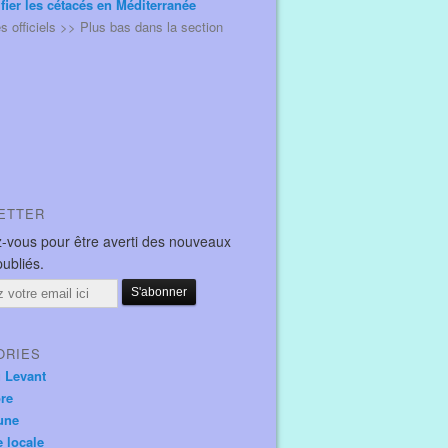
ifier les cétacés en Méditerranée
és officiels >> Plus bas dans la section
ETTER
-vous pour être averti des nouveaux
publiés.
ORIES
u Levant
ore
une
e locale