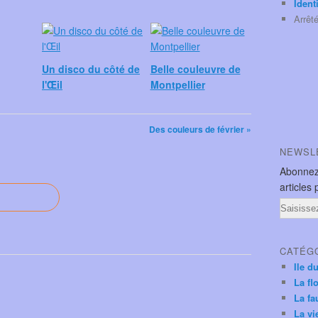
Ident
Arrêt
Un disco du côté de
Belle couleuvre de
l'Œil
Montpellier
Des couleurs de février »
NEWSL
Abonnez
articles 
Email
CATÉG
Ile d
La fl
La fa
La vi