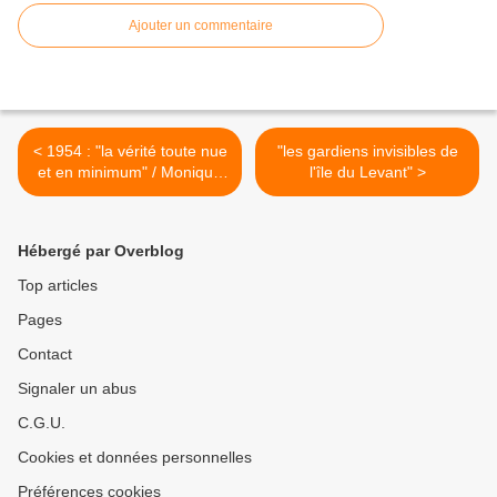
Ajouter un commentaire
< 1954 : "la vérité toute nue
"les gardiens invisibles de
et en minimum" / Monique
l'île du Levant" >
Watteau et son singe 1/8
Hébergé par Overblog
Top articles
Pages
Contact
Signaler un abus
C.G.U.
Cookies et données personnelles
Préférences cookies