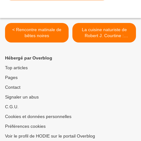
< Rencontre matinale de
La cuisine naturiste de
bêtes noires
Robert J. Courtine :
"...l'assassin n'est pas à
votre table " - Revue
Naturiste Internationale
Hébergé par Overblog
n°12 de janvier 1957 >
Top articles
Pages
Contact
Signaler un abus
C.G.U.
Cookies et données personnelles
Préférences cookies
Voir le profil de HODIE sur le portail Overblog