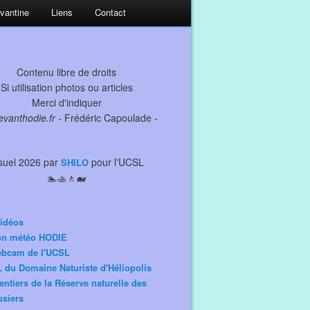
evantine
Liens
Contact
Contenu libre de droits
Si utilisation photos ou articles
Merci d'indiquer
levanthodie.fr
- Frédéric Capoulade -
suel 2026 par
pour l'UCSL
SHILO
🏊🚣🚶🐋
idéos
ion météo HODIE
ebcam de l'UCSL
 du Domaine Naturiste d'Héliopolis
entiers de la Réserve naturelle des
siers