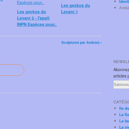
Ident
Les geckos du
Arrêt
Les geckos du
Levant 1
Levant 2 - l'appli
INPN Espèces pour..
Sculptures par Andrzej »
NEWSL
Abonnez
articles 
Email
CATÉG
Ile d
La fl
La fa
La vi