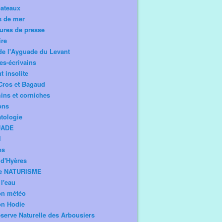
bateaux
s de mer
ures de presse
ire
de l'Ayguade du Levant
tes-écrivains
t insolite
Cros et Bagaud
ns et corniches
ons
tologie
UADE
l
os
d'Hyères
e NATURISME
l'eau
on météo
on Hodie
serve Naturelle des Arbousiers