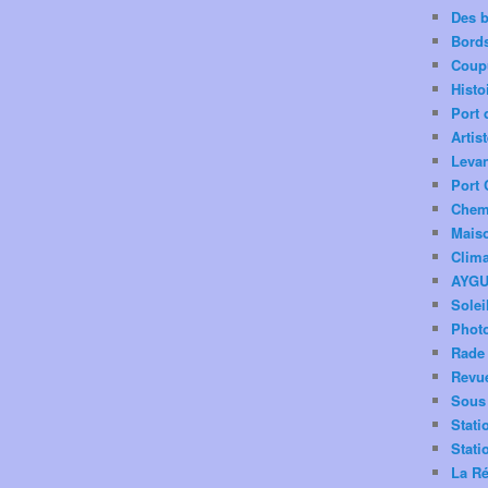
Des 
Bord
Coup
Histo
Port 
Artis
Levan
Port 
Chemi
Mais
Clima
AYG
Solei
Phot
Rade 
Revu
Sous 
Stati
Stati
La Ré