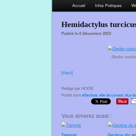
Accueil
Infos Pratiques
We
Hemidactylus turcicu
Publié le 6 Décembre 2023
Gecko noctur
[Haut]
Rédigé par
HODIE
Publié dans
#Geckos
,
#Ile du Levant
,
#La f
Vous aimerez aussi :
Tarente
Geckos du so