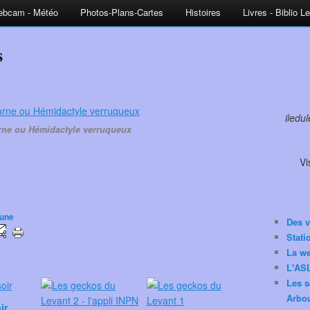
bcam - Météo
Photos-Plans-Cartes
Histoires
Livres - Biblio L
s
iledu
ne ou Hémidactyle verruqueux
Vi
aune
Des v
Stat
La w
L'ASL
Les s
Arbou
ir