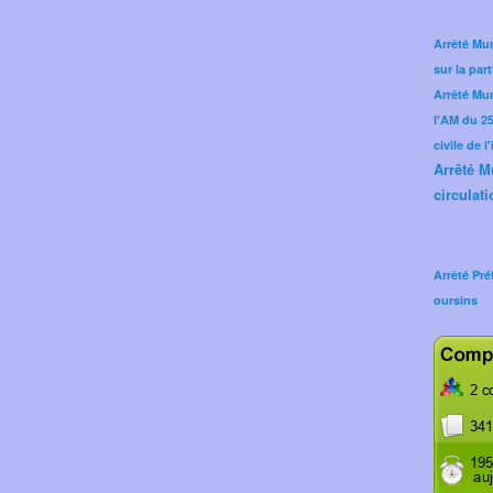
Arrêté Mun
sur la part
Arrêté Mu
l'AM du 25 
civile de l
Arrêté M
circulati
Arrêté Pré
oursins