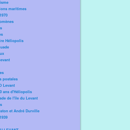
risme
ions maritimes
1970
omènes
os
es
ire Héliopolis
guade
aux
levant
tes
s postales
O Levant
0 ans d'Héliopolis
de de l'île du Levant
ts
ston et André Durville
1939
DU LEVANT