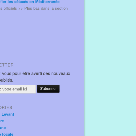
ifier les cétacés en Méditerranée
és officiels >> Plus bas dans la section
ETTER
-vous pour être averti des nouveaux
publiés.
ORIES
u Levant
ore
une
e locale