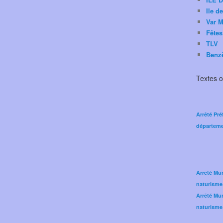
Ile d
Var M
Fêtes
TLV
Benz
Textes of
Arrêté Pré
départeme
Arrêté Mun
naturisme
Arrêté Mun
naturisme 