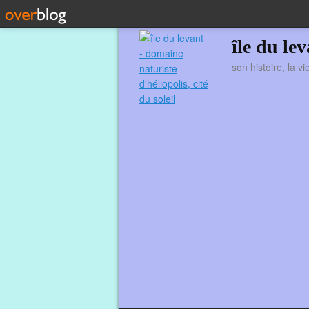
île du le
son histoire, la v