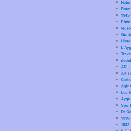
Natu
Rotat
1945-
Phén
vidé
Guid
Histo
L'Ay
Trav
iledu
ADIL
Artis
Carte
Agir 
Les 9
Aygua
Spor
Dr Ga
1930-
1932
ILE 