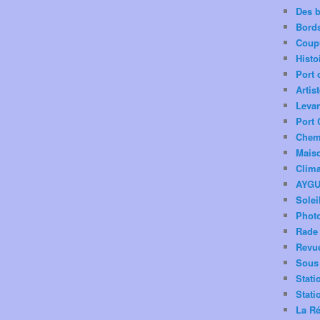
Des 
Bord
Coup
Histo
Port 
Artis
Levan
Port 
Chemi
Mais
Clima
AYG
Solei
Phot
Rade 
Revu
Sous 
Stati
Stati
La Ré