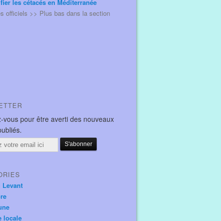
ifier les cétacés en Méditerranée
és officiels >> Plus bas dans la section
ETTER
-vous pour être averti des nouveaux
publiés.
ORIES
u Levant
ore
une
e locale