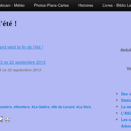
bcam - Météo
Photos-Plans-Cartes
Histoires
Livres - Biblio L
'été !
iledu
Vi
3 ce 22 septembre 2013
Des v
Stat
La w
ousiers
,
#Sentiers
,
#La Galère
,
#Ile du Levant
,
#La flore
,
L'ASL
Les s
Arbou