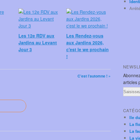
Ident
Arrêt
Les 12e RDV aux
Les Rendez-vous
Jardins au Levant
aux Jardins 2026,
Jour 3
c'est le we prochain
!
NEWSL
Abonnez
C'est l'automne ! »
articles 
Email
CATÉG
Ile d
La fl
La fa
La vi