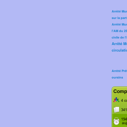
Arrêté Mun
sur la part
Arrêté Mu
l'AM du 25 
civile de l
Arrêté M
circulati
Arrêté Pré
oursins