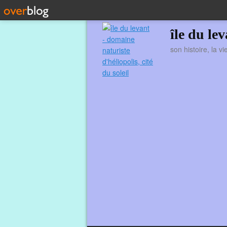
île du le
son histoire, la v