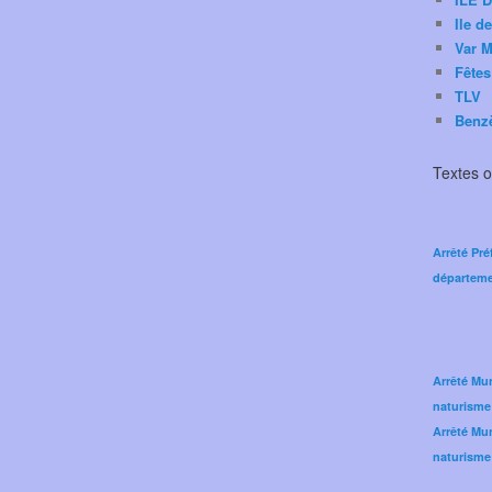
Ile d
Var M
Fêtes
TLV
Benz
Textes of
Arrêté Pré
départeme
Arrêté Mun
naturisme
Arrêté Mun
naturisme 