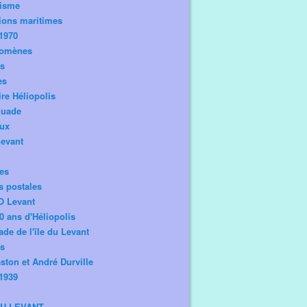
risme
ions maritimes
1970
omènes
os
es
ire Héliopolis
guade
aux
levant
tes
s postales
O Levant
0 ans d'Héliopolis
de de l'île du Levant
ts
ston et André Durville
1939
DU LEVANT