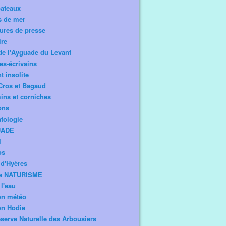
bateaux
s de mer
ures de presse
ire
de l'Ayguade du Levant
tes-écrivains
t insolite
Cros et Bagaud
ns et corniches
ons
tologie
UADE
l
os
d'Hyères
e NATURISME
l'eau
on météo
on Hodie
serve Naturelle des Arbousiers