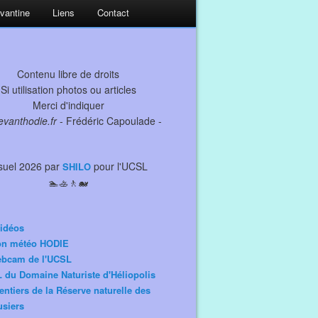
evantine
Liens
Contact
Contenu libre de droits
Si utilisation photos ou articles
Merci d'indiquer
levanthodie.fr
- Frédéric Capoulade -
suel 2026 par
pour l'UCSL
SHILO
🏊🚣🚶🐋
idéos
ion météo HODIE
ebcam de l'UCSL
 du Domaine Naturiste d'Héliopolis
entiers de la Réserve naturelle des
siers