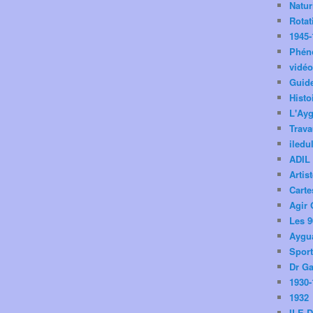
Natu
Rotat
1945-
Phén
vidé
Guid
Histo
L'Ay
Trav
iledu
ADIL
Artis
Carte
Agir 
Les 9
Aygua
Spor
Dr Ga
1930-
1932
ILE 