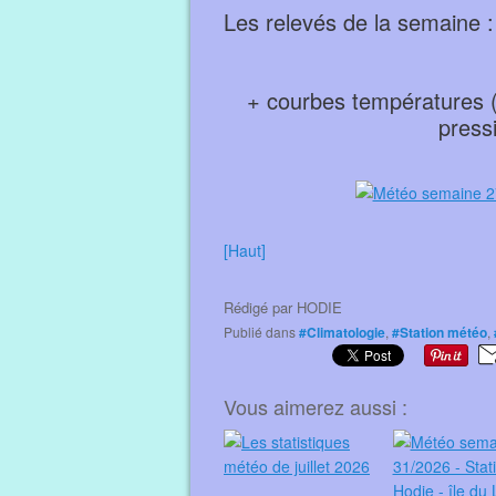
Les relevés de la semaine :
+ courbes températures (e
press
[Haut]
Rédigé par
HODIE
Publié dans
#Climatologie
,
#Station météo
,
Vous aimerez aussi :