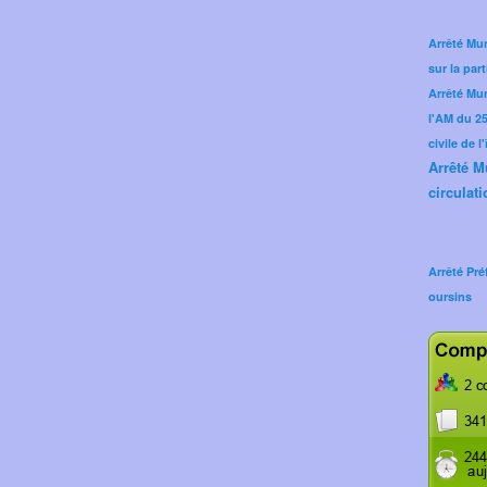
Arrêté Mun
sur la part
Arrêté Mu
l'AM du 25 
civile de l
Arrêté M
circulati
Arrêté Pré
oursins