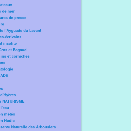
bateaux
s de mer
ures de presse
ire
de l'Ayguade du Levant
tes-écrivains
t insolite
Cros et Bagaud
ns et corniches
ons
tologie
UADE
l
os
d'Hyères
e NATURISME
l'eau
on météo
on Hodie
serve Naturelle des Arbousiers