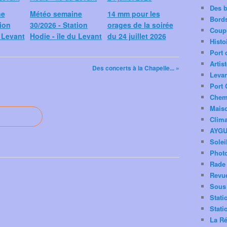
Des 
ne
Météo semaine
14 mm pour les
Bord
tion
30/2026 - Station
orages de la soirée
Coup
u Levant
Hodie - île du Levant
du 24 juillet 2026
Histo
Port 
Artis
Des concerts à la Chapelle... »
Levan
Port 
Chemi
Mais
Clima
AYG
Solei
Phot
Rade 
Revu
Sous 
Stati
Stati
La Ré