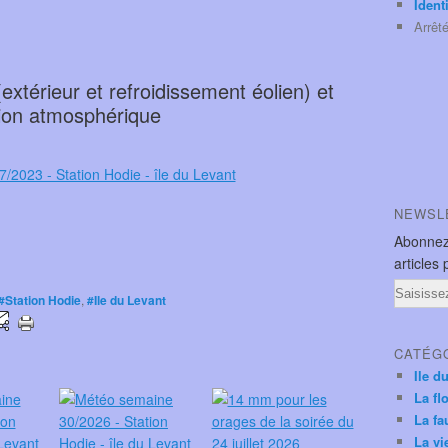
Ident
Arrêt
xtérieur et refroidissement éolien) et
ion atmosphérique
NEWSL
Abonnez
articles 
Email
#Station Hodie
,
#Ile du Levant
CATÉG
Ile d
La fl
La fa
La vi