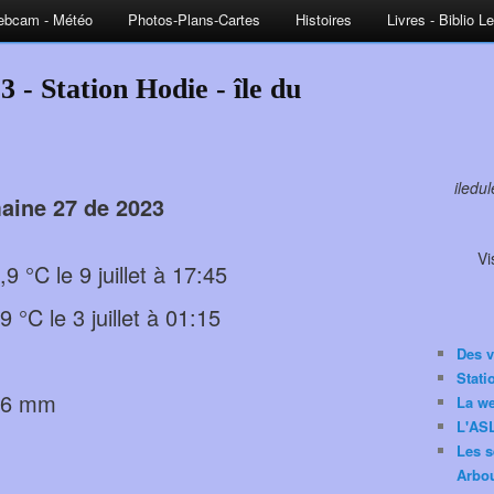
bcam - Météo
Photos-Plans-Cartes
Histoires
Livres - Biblio L
 - Station Hodie - île du
iledu
aine 27 de 2023
Vi
°C le 9 juillet à 17:45
°C le 3 juillet à 01:15
Des v
Stat
54,6 mm
La w
L'ASL
Les s
Arbou