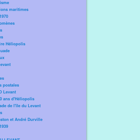
risme
ions maritimes
1970
omènes
os
es
ire Héliopolis
guade
aux
levant
tes
s postales
O Levant
0 ans d'Héliopolis
de de l'île du Levant
ts
ston et André Durville
1939
DU LEVANT