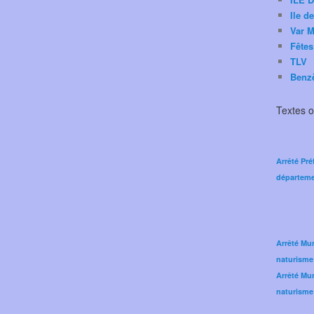
Ile d
Var M
Fêtes
TLV
Benz
Textes of
Arrêté Pré
départeme
Arrêté Mun
naturisme
Arrêté Mun
naturisme 