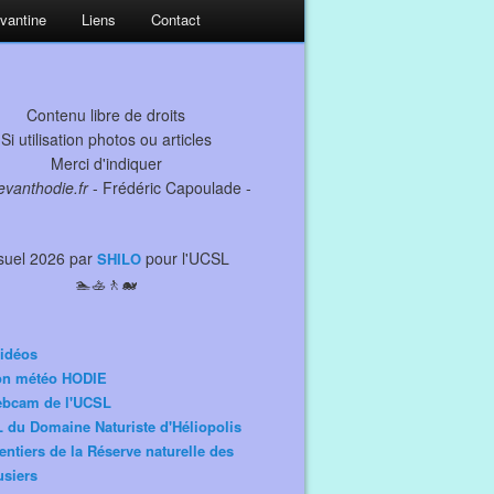
evantine
Liens
Contact
Contenu libre de droits
Si utilisation photos ou articles
Merci d'indiquer
levanthodie.fr
- Frédéric Capoulade -
suel 2026 par
pour l'UCSL
SHILO
🏊🚣🚶🐋
idéos
ion météo HODIE
ebcam de l'UCSL
 du Domaine Naturiste d'Héliopolis
entiers de la Réserve naturelle des
siers