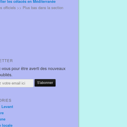
ifier les cétacés en Méditerranée
és officiels >> Plus bas dans la section
ETTER
-vous pour être averti des nouveaux
publiés.
ORIES
u Levant
ore
une
e locale