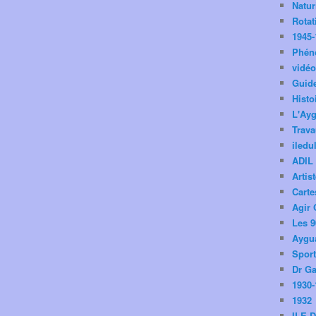
Natu
Rotat
1945-
Phén
vidé
Guid
Histo
L'Ay
Trav
iledu
ADIL
Artis
Carte
Agir 
Les 9
Aygua
Spor
Dr Ga
1930-
1932
ILE 