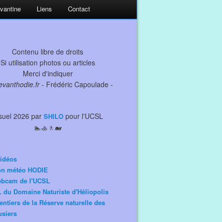
evantine
Liens
Contact
Contenu libre de droits
Si utilisation photos ou articles
Merci d'indiquer
levanthodie.fr
- Frédéric Capoulade -
suel 2026 par
pour l'UCSL
SHILO
🏊🚣🚶🐋
idéos
ion météo HODIE
ebcam de l'UCSL
 du Domaine Naturiste d'Héliopolis
entiers de la Réserve naturelle des
siers