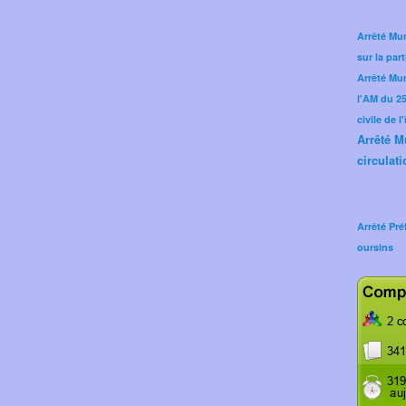
Arrêté Mun
sur la part
Arrêté Mu
l'AM du 25 
civile de l
Arrêté M
circulati
Arrêté Pré
oursins