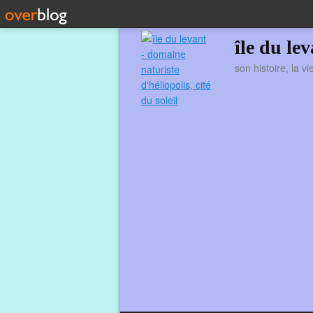
île du le
son histoire, la v