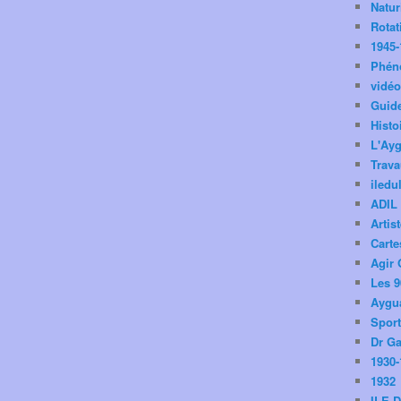
Natu
Rotat
1945-
Phén
vidé
Guid
Histo
L'Ay
Trav
iledu
ADIL
Artis
Carte
Agir 
Les 9
Aygua
Spor
Dr Ga
1930-
1932
ILE 