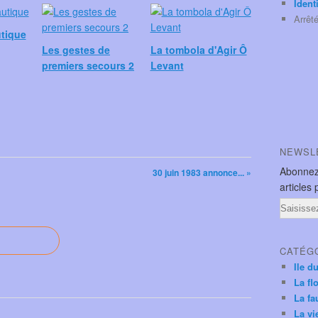
Ident
Arrêt
utique
Les gestes de
La tombola d'Agir Ô
premiers secours 2
Levant
NEWSL
Abonnez
30 juin 1983 annonce... »
articles 
Email
CATÉG
Ile d
La fl
La fa
La vi