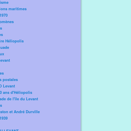
risme
ions maritimes
1970
omènes
os
es
ire Héliopolis
guade
aux
levant
tes
s postales
O Levant
0 ans d'Héliopolis
de de l'île du Levant
ts
ston et André Durville
1939
DU LEVANT