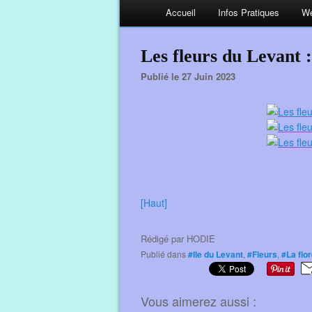
Accueil
Infos Pratiques
We
Les fleurs du Levant 
Publié le 27 Juin 2023
[Haut]
Rédigé par
HODIE
Publié dans
#Ile du Levant
,
#Fleurs
,
#La flo
Vous aimerez aussi :