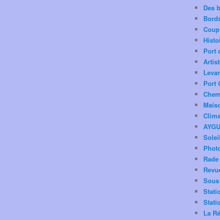
Des 
Bord
Coup
Histo
Port 
Artis
Levan
Port 
Chemi
Mais
Clima
AYG
Solei
Phot
Rade 
Revu
Sous 
Stati
Stati
La Ré