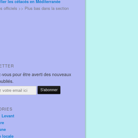
ifier les cétacés en Méditerranée
és officiels >> Plus bas dans la section
ETTER
-vous pour être averti des nouveaux
publiés.
ORIES
u Levant
ore
une
e locale