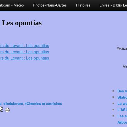
bcam - Météo
Photos-Plans-Cartes
Histoires
Livres - Biblio L
: Les opuntias
iledu
Vi
Des v
Stat
La w
re
,
#iledulevant
,
#Chemins et corniches
L'ASL
Les s
Arbou