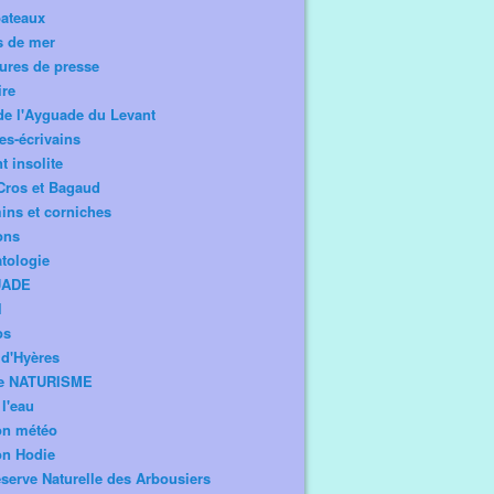
bateaux
s de mer
ures de presse
ire
de l'Ayguade du Levant
tes-écrivains
t insolite
Cros et Bagaud
ns et corniches
ons
tologie
UADE
l
os
d'Hyères
e NATURISME
l'eau
on météo
on Hodie
serve Naturelle des Arbousiers