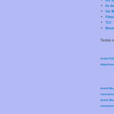
Ile d
Var M
Fêtes
TLV
Benz
Textes of
Arrêté Pré
départeme
Arrêté Mun
naturisme
Arrêté Mun
naturisme 