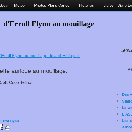
bcam - Météo
Photos-Plans-Cartes
Histoires
Livres - Biblio L
 d'Erroll Flynn au mouillage
iledu
Vi
ette aurique au mouillage.
Coll. Coco Teilhol
Des v
Stat
La w
L'ASL
Les s
#Errol Flynn
Arbou