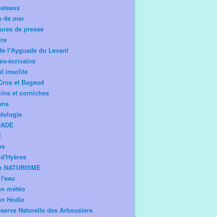
bateaux
s de mer
ures de presse
ire
de l'Ayguade du Levant
tes-écrivains
t insolite
Cros et Bagaud
ns et corniches
ons
tologie
UADE
l
os
d'Hyères
e NATURISME
l'eau
on météo
on Hodie
serve Naturelle des Arbousiers