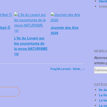
Ident
Arrêt
Agir Ô
Journée des Arts
2026
L'île du Levant sur
les couvertures de
la revue NATURISME
NEWSL
10/
Abonnez
articles 
Frag'île Levant : Série... »
Email
CATÉG
Ile d
La fl
La fa
La vi