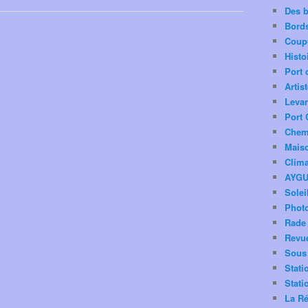
Des 
Bord
Coup
Histo
Port 
Artis
Levan
Port 
Chemi
Mais
Clima
AYG
Solei
Phot
Rade 
Revu
Sous 
Stati
Stati
La Ré