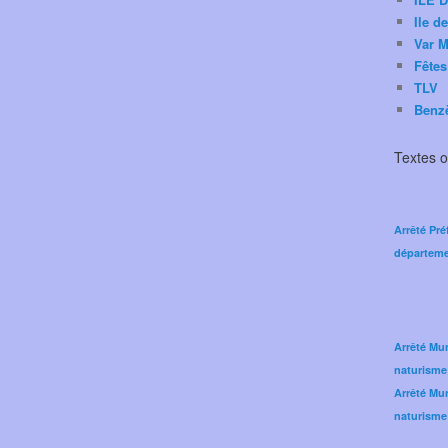
Ile d
Var M
Fêtes
TLV
Benz
Textes of
Arrêté Pré
départeme
Arrêté Mun
naturisme
Arrêté Mun
naturisme 