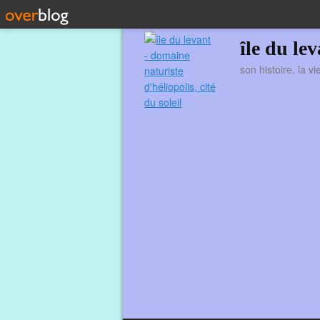
île du le
son histoire, la v