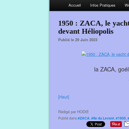
Accueil
Infos Pratiques
We
1950 : ZACA, le yacht
devant Héliopolis
Publié le 29 Juin 2023
la ZACA, goél
[Haut]
Rédigé par
HODIE
Publié dans
#ZACA
,
#Ile du Levant
,
#1950
,