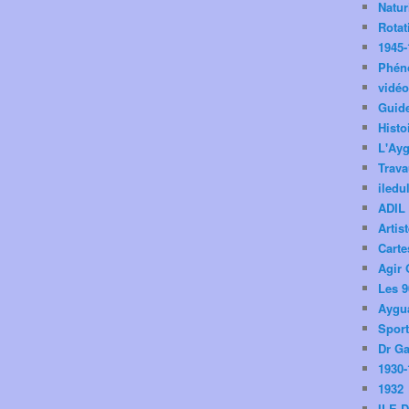
Natu
Rotat
1945-
Phén
vidé
Guid
Histo
L'Ay
Trav
iledu
ADIL
Artis
Carte
Agir 
Les 9
Aygua
Spor
Dr Ga
1930-
1932
ILE 