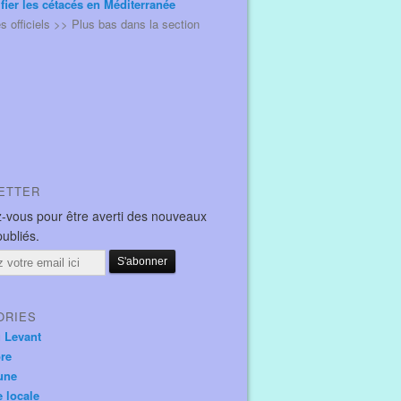
ifier les cétacés en Méditerranée
és officiels >> Plus bas dans la section
ETTER
-vous pour être averti des nouveaux
publiés.
ORIES
u Levant
ore
une
e locale