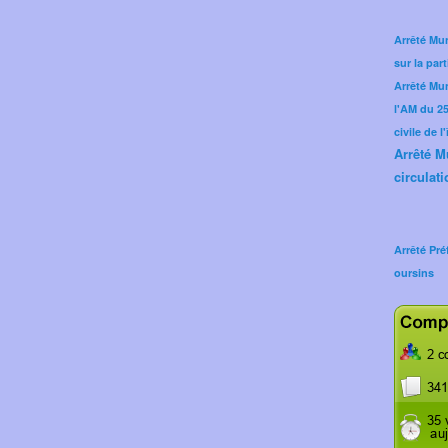
Arrêté Mun
sur la part
Arrêté Mu
l'AM du 25 
civile de l
Arrêté M
circulati
Arrêté Pré
oursins