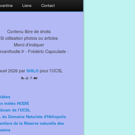
evantine
Liens
Contact
Contenu libre de droits
Si utilisation photos ou articles
Merci d'indiquer
levanthodie.fr
- Frédéric Capoulade -
suel 2026 par
pour l'UCSL
SHILO
🏊🚣🚶🐋
idéos
ion météo HODIE
ebcam de l'UCSL
 du Domaine Naturiste d'Héliopolis
entiers de la Réserve naturelle des
siers