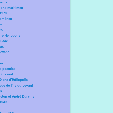
risme
ions maritimes
1970
omènes
os
es
ire Héliopolis
guade
aux
levant
tes
s postales
O Levant
0 ans d'Héliopolis
de de l'île du Levant
ts
ston et André Durville
1939
DU LEVANT