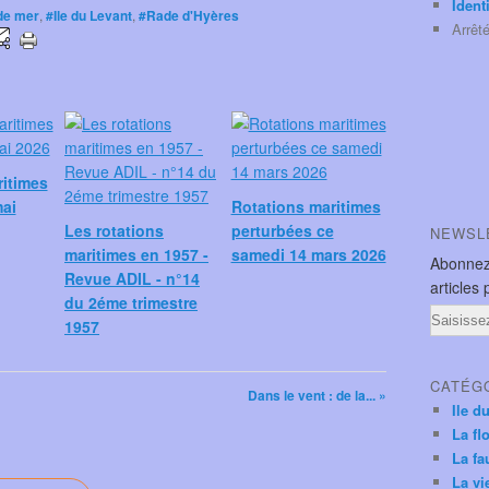
Ident
de mer
,
#Ile du Levant
,
#Rade d'Hyères
Arrêt
ritimes
mai
Rotations maritimes
Les rotations
perturbées ce
NEWSL
maritimes en 1957 -
samedi 14 mars 2026
Abonnez
Revue ADIL - n°14
articles 
du 2éme trimestre
Email
1957
CATÉG
Dans le vent : de la... »
Ile d
La fl
La fa
La vi