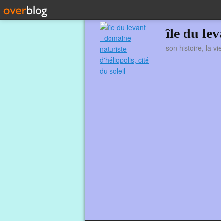
île du le
son histoire, la v