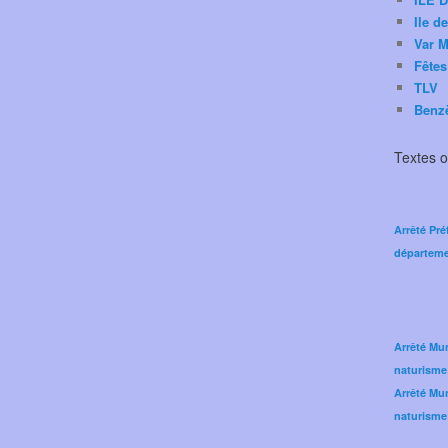
Ile d
Var M
Fêtes
TLV
Benz
Textes of
Arrêté Pré
départeme
Arrêté Mun
naturisme
Arrêté Mun
naturisme 