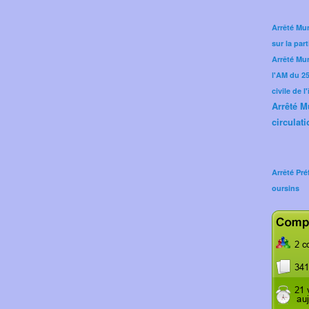
Arrêté Mun
sur la part
Arrêté Mu
l'AM du 25 
civile de l
Arrêté M
circulati
Arrêté Pré
oursins