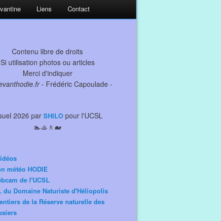
evantine
Liens
Contact
Contenu libre de droits
Si utilisation photos ou articles
Merci d'indiquer
levanthodie.fr
- Frédéric Capoulade -
suel 2026 par
pour l'UCSL
SHILO
🏊🚣🚶🐋
idéos
ion météo HODIE
ebcam de l'UCSL
 du Domaine Naturiste d'Héliopolis
entiers de la Réserve naturelle des
siers