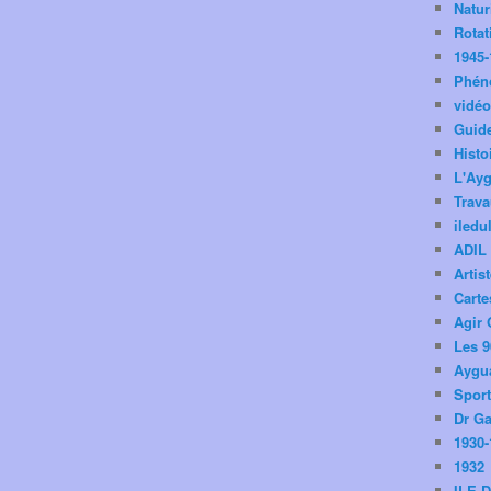
Natu
Rotat
1945-
Phén
vidé
Guid
Histo
L'Ay
Trav
iledu
ADIL
Artis
Carte
Agir 
Les 9
Aygua
Spor
Dr Ga
1930-
1932
ILE 