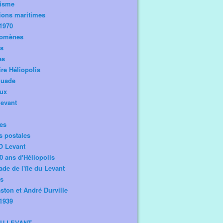
risme
ions maritimes
1970
omènes
os
es
ire Héliopolis
guade
aux
levant
tes
s postales
O Levant
0 ans d'Héliopolis
de de l'île du Levant
ts
ston et André Durville
1939
DU LEVANT