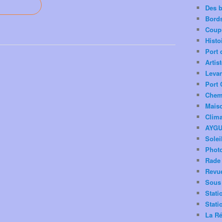
Des 
Bord
Coup
Histo
Port 
Artis
Levan
Port 
Chemi
Mais
Clima
AYG
Solei
Phot
Rade 
Revu
Sous 
Stati
Stati
La Ré