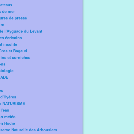
bateaux
s de mer
ures de presse
ire
de l'Ayguade du Levant
tes-écrivains
t insolite
Cros et Bagaud
ns et corniches
ons
tologie
UADE
l
os
d'Hyères
e NATURISME
l'eau
on météo
on Hodie
serve Naturelle des Arbousiers