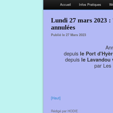
Accueil
Infos Pratiques
We
Lundi 27 mars 2023 : 
annulées
Publié le 27 Mars 2023
Ann
depuis
le Port d'Hyèr
depuis
le Lavandou v
par Les 
[Haut]
Rédigé par
HODIE