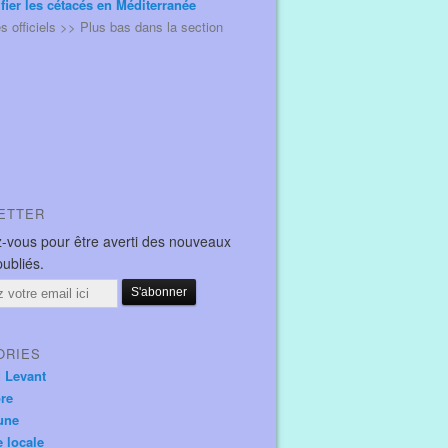
ifier les cétacés en Méditerranée
és officiels >> Plus bas dans la section
ETTER
-vous pour être averti des nouveaux
publiés.
ORIES
u Levant
ore
une
e locale