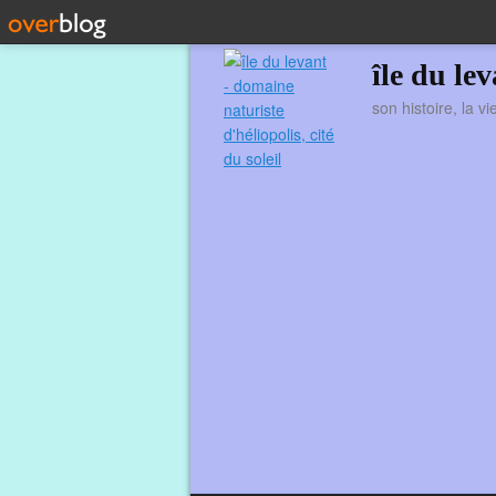
île du le
son histoire, la v