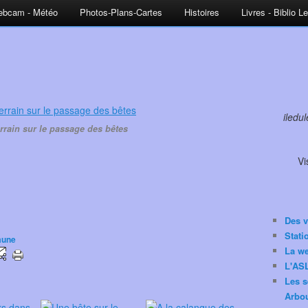
bcam - Météo
Photos-Plans-Cartes
Histoires
Livres - Biblio L
iledu
rrain sur le passage des bêtes
Vi
Des v
Stat
aune
La w
L'ASL
Les s
Arbou