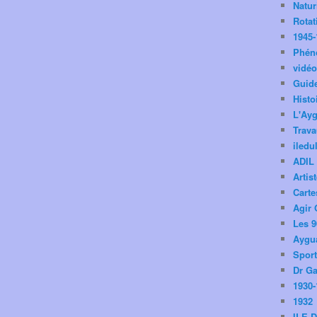
Natu
Rotat
1945-
Phén
vidé
Guid
Histo
L'Ay
Trav
iledu
ADIL
Artis
Carte
Agir 
Les 9
Aygua
Spor
Dr Ga
1930-
1932
ILE 