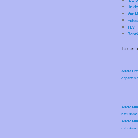
Ile d
Var M
Fêtes
TLV
Benz
Textes of
Arrêté Pré
départeme
Arrêté Mun
naturisme
Arrêté Mun
naturisme 