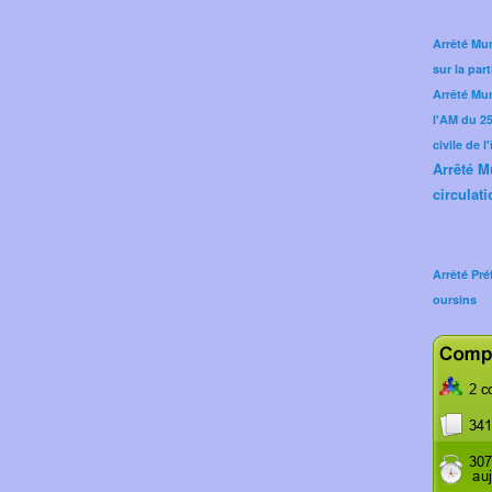
Arrêté Mun
sur la part
Arrêté Mu
l'AM du 25 
civile de l
Arrêté M
circulati
Arrêté Pré
oursins