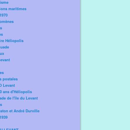
risme
ions maritimes
1970
omènes
os
es
ire Héliopolis
guade
aux
levant
tes
s postales
O Levant
0 ans d'Héliopolis
de de l'île du Levant
ts
ston et André Durville
1939
DU LEVANT