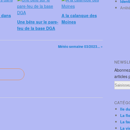
Ident
Arrêt
s dans
A la calanque des
Une bête sur le pare-
Moines
feu de la base DGA
Météo semaine 03/2023... »
NEWSL
Abonnez
articles 
Email
CATÉG
Ile d
La fl
La fa
La vi