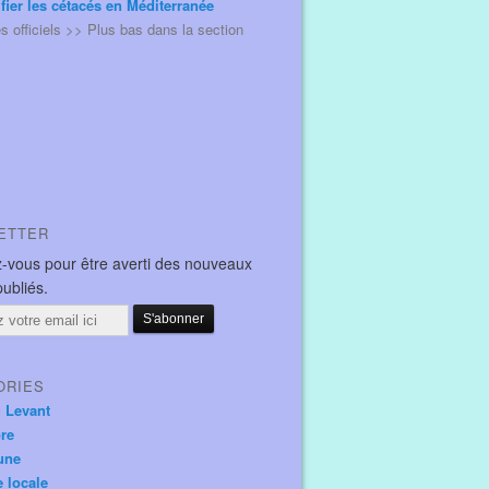
ifier les cétacés en Méditerranée
és officiels >> Plus bas dans la section
ETTER
-vous pour être averti des nouveaux
publiés.
ORIES
u Levant
ore
une
e locale