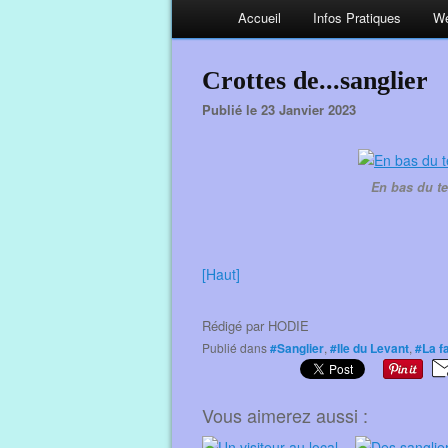
Accueil
Infos Pratiques
We
Crottes de...sanglier
Publié le 23 Janvier 2023
En bas du te
[Haut]
Rédigé par
HODIE
Publié dans
#Sanglier
,
#Ile du Levant
,
#La f
Vous aimerez aussi :