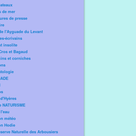
bateaux
s de mer
ures de presse
ire
de l'Ayguade du Levant
tes-écrivains
t insolite
Cros et Bagaud
ns et corniches
ons
tologie
UADE
l
os
d'Hyères
e NATURISME
l'eau
on météo
on Hodie
serve Naturelle des Arbousiers