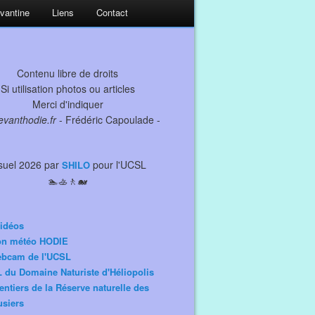
evantine
Liens
Contact
Contenu libre de droits
Si utilisation photos ou articles
Merci d'indiquer
levanthodie.fr
- Frédéric Capoulade -
suel 2026 par
pour l'UCSL
SHILO
🏊🚣🚶🐋
idéos
ion météo HODIE
ebcam de l'UCSL
 du Domaine Naturiste d'Héliopolis
entiers de la Réserve naturelle des
siers