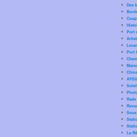
Des 
Bord
Coup
Histo
Port 
Artis
Levan
Port 
Chemi
Mais
Clima
AYG
Solei
Phot
Rade 
Revu
Sous 
Stati
Stati
La Ré