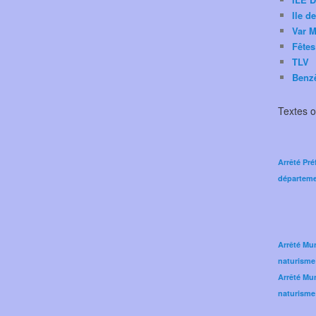
Ile d
Var M
Fêtes
TLV
Benz
Textes of
Arrêté Pré
départeme
Arrêté Mun
naturisme
Arrêté Mun
naturisme 