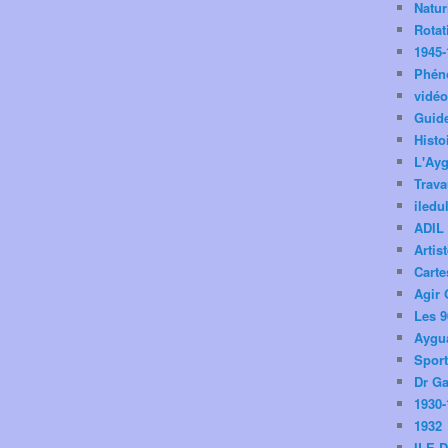
Natu
Rotat
1945-
Phén
vidé
Guid
Histo
L'Ay
Trav
iledu
ADIL
Artis
Carte
Agir 
Les 9
Aygua
Spor
Dr Ga
1930-
1932
ILE 