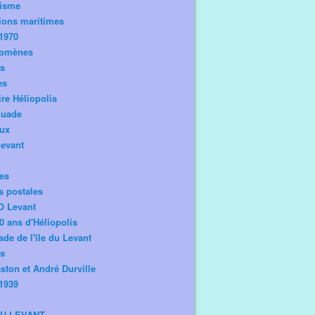
risme
ions maritimes
1970
omènes
os
es
ire Héliopolis
guade
aux
levant
tes
s postales
O Levant
0 ans d'Héliopolis
de de l'île du Levant
ts
ston et André Durville
1939
DU LEVANT