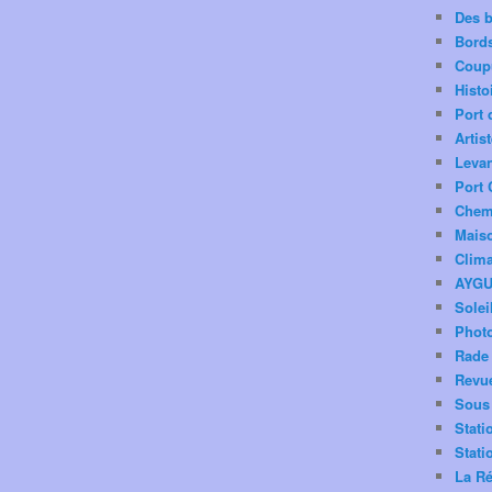
Des 
Bord
Coup
Histo
Port 
Artis
Levan
Port 
Chemi
Mais
Clima
AYG
Solei
Phot
Rade 
Revu
Sous 
Stati
Stati
La Ré