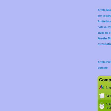
Arrêté Mun
sur la part
Arrêté Mu
l'AM du 25 
civile de l
Arrêté M
circulati
Arrêté Pré
oursins