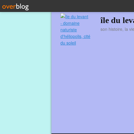
île du le
son histoire, la v