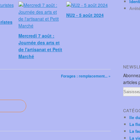
Ident
Arrêt
NU2 - 5 août 2024
ristes
Mercredi 7 août :
Journée des arts et
de l'artisanat et Petit
Marché
NEWSL
Abonnez
Forages : remplacement... »
articles 
Email
CATÉG
Ile d
La fl
La fa
La vi