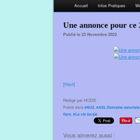
Accueil
Infos Pratiques
We
Une annonce pour ce
Publié le 23 Novembre 2022
[Haut]
Rédigé par
HODIE
Publié dans
#NU2
,
#ASL Domaine naturiste 
flore
,
#La vie locale
Vous aimerez aussi :