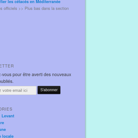
ifier les cétacés en Méditerranée
és officiels >> Plus bas dans la section
ETTER
-vous pour être averti des nouveaux
publiés.
ORIES
u Levant
ore
une
e locale