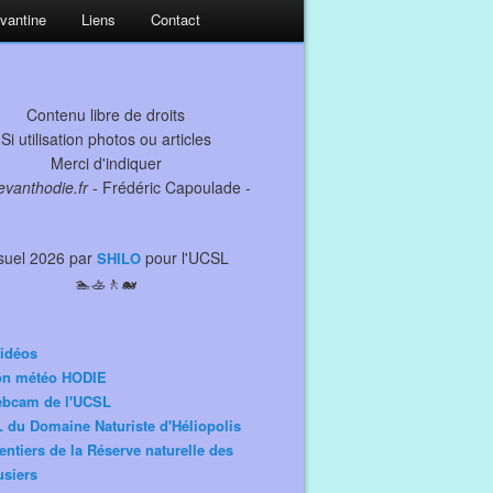
evantine
Liens
Contact
Contenu libre de droits
Si utilisation photos ou articles
Merci d'indiquer
levanthodie.fr
- Frédéric Capoulade -
suel 2026 par
pour l'UCSL
SHILO
🏊🚣🚶🐋
idéos
ion météo HODIE
ebcam de l'UCSL
 du Domaine Naturiste d'Héliopolis
entiers de la Réserve naturelle des
siers