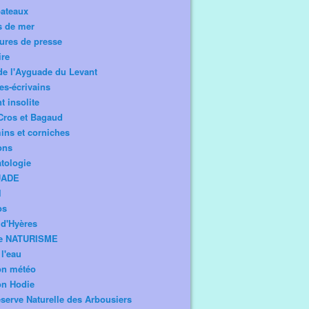
bateaux
s de mer
ures de presse
ire
de l'Ayguade du Levant
tes-écrivains
t insolite
Cros et Bagaud
ns et corniches
ons
tologie
UADE
l
os
d'Hyères
e NATURISME
l'eau
on météo
on Hodie
serve Naturelle des Arbousiers