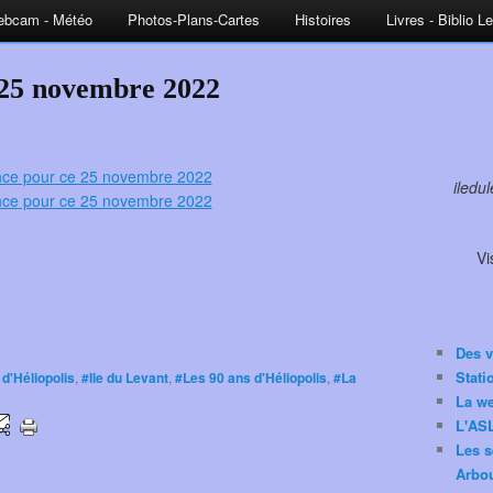
bcam - Météo
Photos-Plans-Cartes
Histoires
Livres - Biblio L
 25 novembre 2022
iledu
Vi
Des v
Stat
d'Héliopolis
,
#Ile du Levant
,
#Les 90 ans d'Héliopolis
,
#La
La w
L'ASL
Les s
Arbou