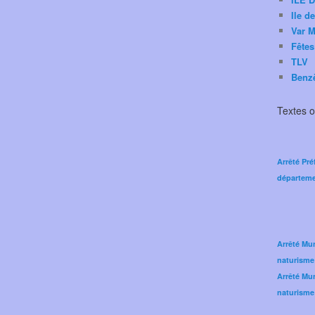
Ile d
Var M
Fêtes
TLV
Benz
Textes of
Arrêté Pré
départeme
Arrêté Mun
naturisme
Arrêté Mun
naturisme 