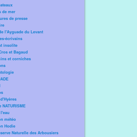
bateaux
s de mer
ures de presse
ire
de l'Ayguade du Levant
tes-écrivains
t insolite
Cros et Bagaud
ns et corniches
ons
tologie
UADE
l
os
d'Hyères
e NATURISME
l'eau
on météo
on Hodie
serve Naturelle des Arbousiers