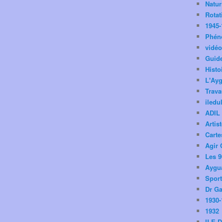
Natu
Rotat
1945-
Phén
vidé
Guid
Histo
L'Ay
Trav
iledu
ADIL
Artis
Carte
Agir 
Les 9
Aygua
Spor
Dr Ga
1930-
1932
ILE 