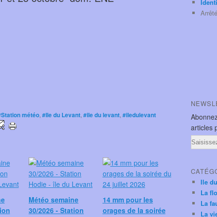
Ident
Arrêt
NEWSL
#Station météo
,
#Ile du Levant
,
#ile du levant
,
#iledulevant
Abonnez
articles 
Email
CATÉG
Ile d
La fl
ne
Météo semaine
14 mm pour les
La fa
tion
30/2026 - Station
orages de la soirée
La vi