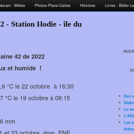
bcam - Météo
Photos-Plans-Cartes
Histoires
Livres - Biblio L
 - Station Hodie - île du
iledu
aine 42 de 2022
ux et humide !
Vi
6 °C le 22 octobre à 16:30
Des v
 °C le 19 octobre à 08:15
Stat
La w
L'ASL
5,6 mm
Les s
Arbou
21 et 23 octobre dom. ENE