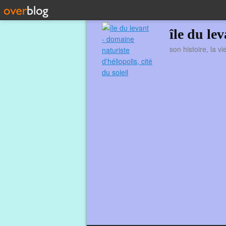
île du le
son histoire, la v