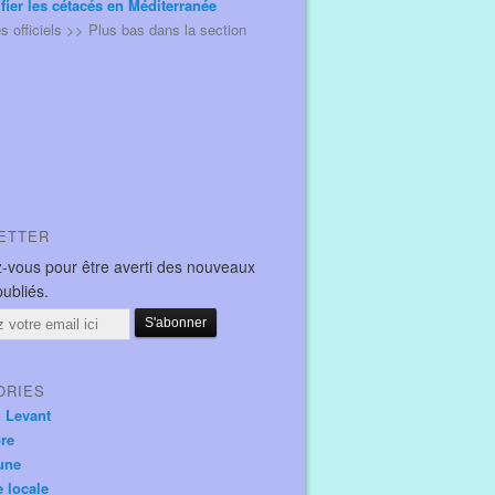
ifier les cétacés en Méditerranée
és officiels >> Plus bas dans la section
ETTER
-vous pour être averti des nouveaux
publiés.
ORIES
u Levant
ore
une
e locale