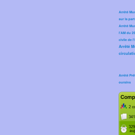
Arrêté Mun
sur la part
Arrêté Mu
l'AM du 25 
civile de l
Arrêté M
circulati
Arrêté Pré
oursins