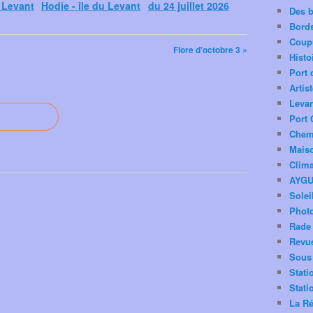
u Levant
Hodie - île du Levant
du 24 juillet 2026
Des 
Bord
Coup
Flore d'octobre 3 »
Histo
Port 
Artis
Levan
Port 
Chemi
Mais
Clima
AYG
Solei
Phot
Rade 
Revu
Sous 
Stati
Stati
La Ré