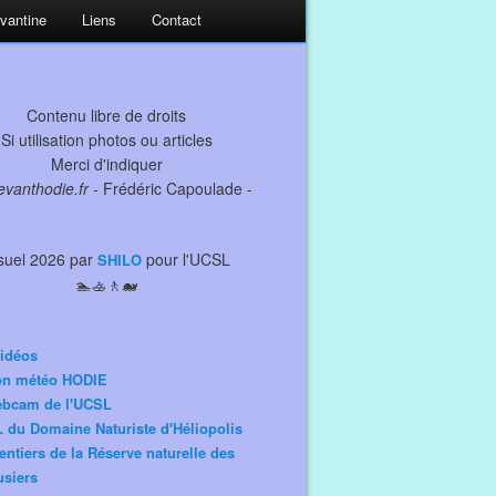
evantine
Liens
Contact
Contenu libre de droits
Si utilisation photos ou articles
Merci d'indiquer
levanthodie.fr
- Frédéric Capoulade -
suel 2026 par
pour l'UCSL
SHILO
🏊🚣🚶🐋
idéos
ion météo HODIE
ebcam de l'UCSL
 du Domaine Naturiste d'Héliopolis
entiers de la Réserve naturelle des
siers