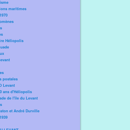
risme
ions maritimes
1970
omènes
os
es
ire Héliopolis
guade
aux
levant
tes
s postales
O Levant
0 ans d'Héliopolis
de de l'île du Levant
ts
ston et André Durville
1939
DU LEVANT