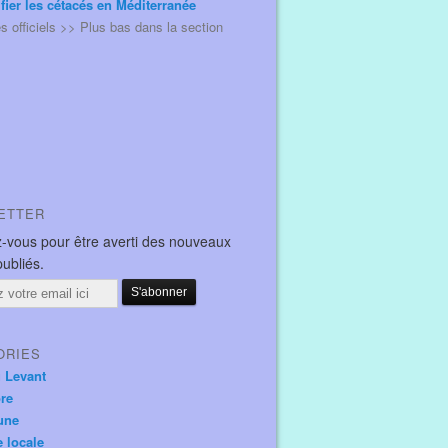
ifier les cétacés en Méditerranée
és officiels >> Plus bas dans la section
ETTER
-vous pour être averti des nouveaux
publiés.
ORIES
u Levant
ore
une
e locale