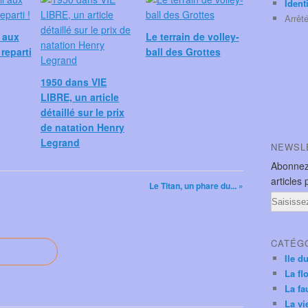
Ident
Arrêt
l aux
Le terrain de volley-
 reparti
ball des Grottes
1950 dans VIE
LIBRE, un article
détaillé sur le prix
de natation Henry
Legrand
NEWSL
Abonnez
articles 
Le Titan, un phare du... »
Email
CATÉG
Ile d
La fl
La fa
La vi