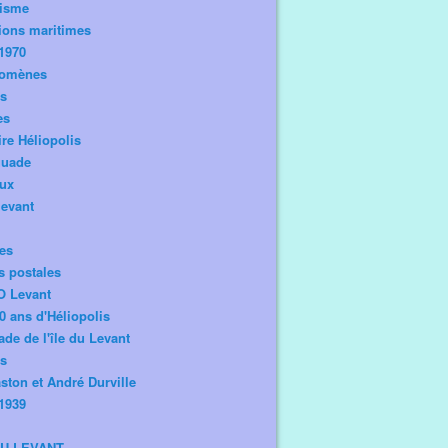
risme
ions maritimes
1970
omènes
os
es
ire Héliopolis
guade
aux
levant
tes
s postales
O Levant
0 ans d'Héliopolis
de de l'île du Levant
ts
ston et André Durville
1939
DU LEVANT