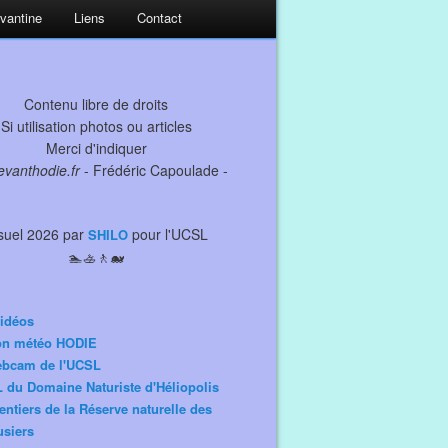
evantine
Liens
Contact
Contenu libre de droits
Si utilisation photos ou articles
Merci d'indiquer
levanthodie.fr
- Frédéric Capoulade -
suel 2026 par
pour l'UCSL
SHILO
🏊🚣🚶🐋
idéos
ion météo HODIE
ebcam de l'UCSL
 du Domaine Naturiste d'Héliopolis
entiers de la Réserve naturelle des
siers