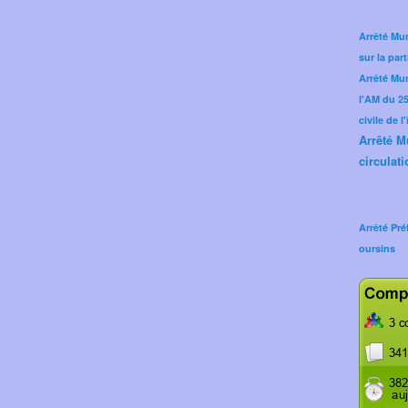
Arrêté Mun
sur la part
Arrêté Mu
l'AM du 25 
civile de l
Arrêté M
circulati
Arrêté Pré
oursins