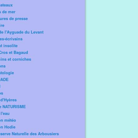
bateaux
s de mer
ures de presse
ire
de l'Ayguade du Levant
tes-écrivains
t insolite
Cros et Bagaud
ns et corniches
ons
tologie
UADE
l
os
d'Hyères
e NATURISME
l'eau
on météo
on Hodie
serve Naturelle des Arbousiers