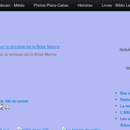
bcam - Météo
Photos-Plans-Cartes
Histoires
Livres - Biblio L
iledu
r la terrasse de la Brise Marine
Vi
Des v
Stat
ns
,
#Ile du Levant
La w
L'ASL
Les s
Arbou