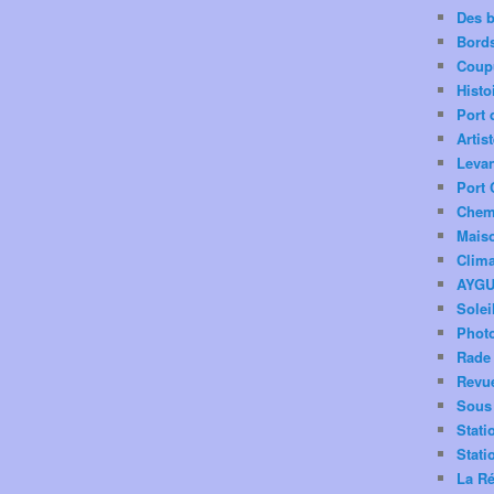
Des 
Bord
Coup
Histo
Port 
Artis
Levan
Port 
Chemi
Mais
Clima
AYG
Solei
Phot
Rade 
Revu
Sous 
Stati
Stati
La Ré