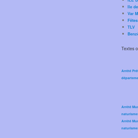
Ile d
Var M
Fêtes
TLV
Benz
Textes of
Arrêté Pré
départeme
Arrêté Mun
naturisme
Arrêté Mun
naturisme 