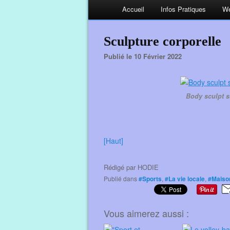
Accueil
Infos Pratiques
We
Sculpture corporelle
Publié le 10 Février 2022
Body sculpt su
[Haut]
Rédigé par
HODIE
Publié dans
#Sports
,
#La vie locale
,
#Maiso
Vous aimerez aussi :