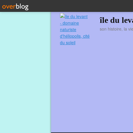
île du le
son histoire, la v