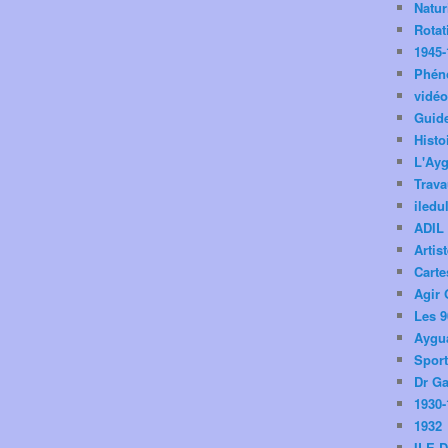
Natu
Rotat
1945-
Phén
vidé
Guid
Histo
L'Ay
Trav
iledu
ADIL
Artis
Carte
Agir 
Les 9
Aygua
Spor
Dr Ga
1930-
1932
ILE 