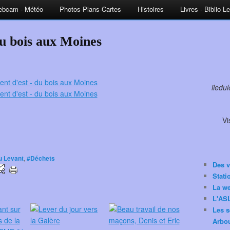
bcam - Météo
Photos-Plans-Cartes
Histoires
Livres - Biblio L
du bois aux Moines
iledu
Vi
du Levant
,
#Déchets
Des v
Stat
La w
L'ASL
Les s
Arbou