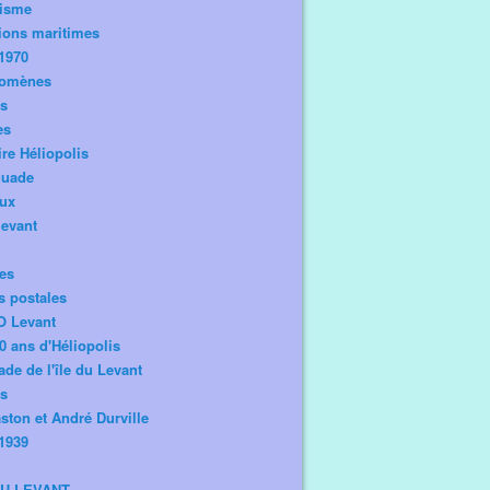
risme
ions maritimes
1970
omènes
os
es
ire Héliopolis
guade
aux
levant
tes
s postales
O Levant
0 ans d'Héliopolis
de de l'île du Levant
ts
ston et André Durville
1939
DU LEVANT