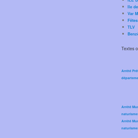
Ile d
Var M
Fêtes
TLV
Benz
Textes of
Arrêté Pré
départeme
Arrêté Mun
naturisme
Arrêté Mun
naturisme 