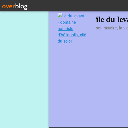
île du le
son histoire, la v