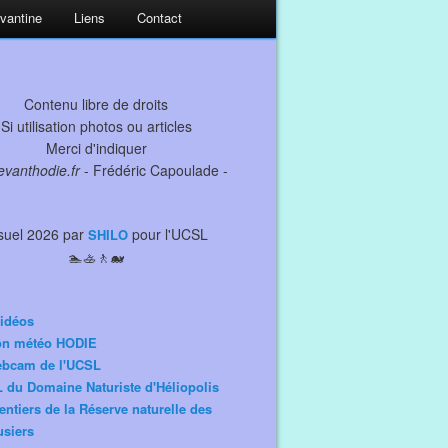
evantine
Liens
Contact
Contenu libre de droits
Si utilisation photos ou articles
Merci d'indiquer
levanthodie.fr
- Frédéric Capoulade -
suel 2026 par
pour l'UCSL
SHILO
🏊🚣🚶🐋
idéos
ion météo HODIE
ebcam de l'UCSL
 du Domaine Naturiste d'Héliopolis
entiers de la Réserve naturelle des
siers