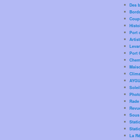
Des 
Bord
Coup
Histo
Port 
Artis
Levan
Port 
Chemi
Mais
Clima
AYG
Solei
Phot
Rade 
Revu
Sous 
Stati
Stati
La Ré