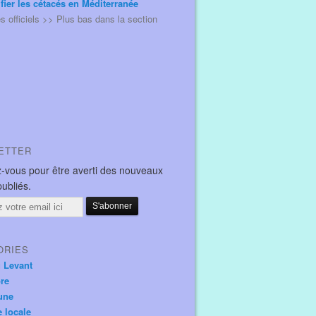
ifier les cétacés en Méditerranée
és officiels >> Plus bas dans la section
ETTER
-vous pour être averti des nouveaux
publiés.
ORIES
u Levant
ore
une
e locale