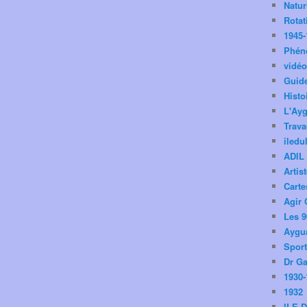
Natu
Rotat
1945-
Phén
vidé
Guid
Histo
L'Ay
Trav
iledu
ADIL
Artis
Carte
Agir 
Les 9
Aygua
Spor
Dr Ga
1930-
1932
ILE 