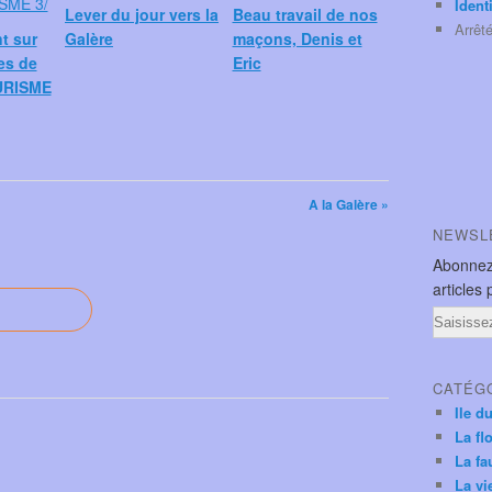
Ident
Lever du jour vers la
Beau travail de nos
Arrêt
nt sur
Galère
maçons, Denis et
es de
Eric
URISME
A la Galère »
NEWSL
Abonnez
articles 
Email
CATÉG
Ile d
La fl
La fa
La vi