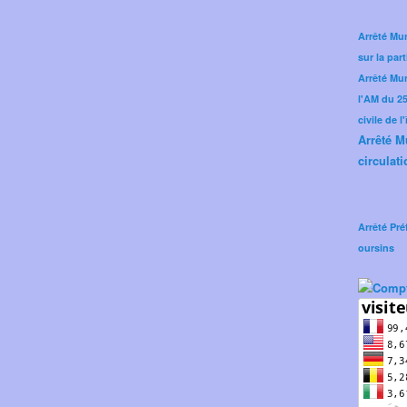
Arrêté Mun
sur la part
Arrêté Mu
l'AM du 25 
civile de l
Arrêté M
circulati
Arrêté Pré
oursins