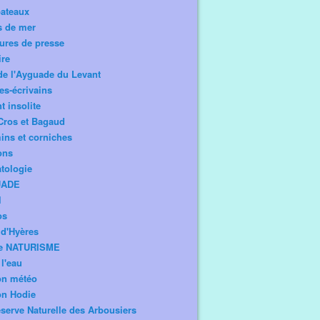
bateaux
s de mer
ures de presse
ire
de l'Ayguade du Levant
tes-écrivains
t insolite
Cros et Bagaud
ns et corniches
ons
tologie
UADE
l
os
d'Hyères
e NATURISME
l'eau
on météo
on Hodie
serve Naturelle des Arbousiers