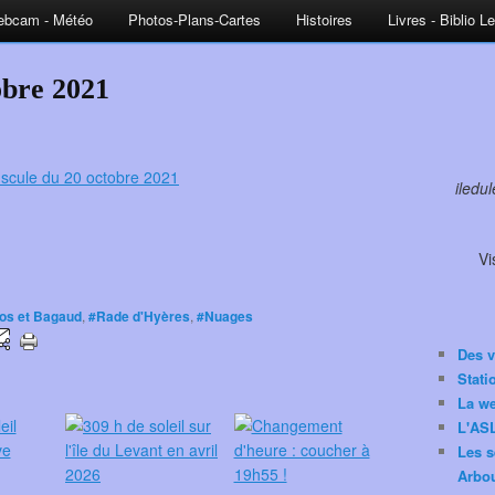
bcam - Météo
Photos-Plans-Cartes
Histoires
Livres - Biblio L
obre 2021
iledu
Vi
ros et Bagaud
,
#Rade d'Hyères
,
#Nuages
Des v
Stat
La w
L'ASL
Les s
Arbou