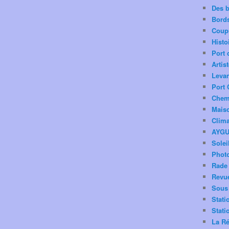
Des 
Bord
Coup
Histo
Port 
Artis
Levan
Port 
Chemi
Mais
Clima
AYG
Solei
Phot
Rade 
Revu
Sous 
Stati
Stati
La Ré