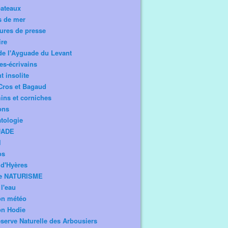
bateaux
s de mer
ures de presse
ire
de l'Ayguade du Levant
tes-écrivains
t insolite
Cros et Bagaud
ns et corniches
ons
tologie
UADE
l
os
d'Hyères
e NATURISME
l'eau
on météo
on Hodie
serve Naturelle des Arbousiers