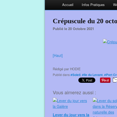
Accueil
Infos Pratiques
We
Crépuscule du 20 oct
Publié le 20 Octobre 2021
[Haut]
Rédigé par
HODIE
Publié dans
#Soleil
,
#Ile du Levant
,
#Port C
Vous aimerez aussi :
Lever du jour vers la