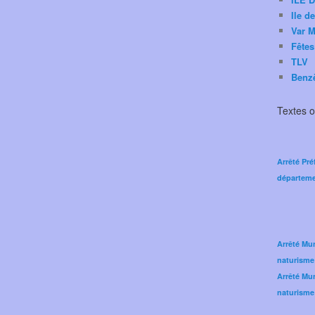
Ile d
Var M
Fêtes
TLV
Benz
Textes of
Arrêté Pré
départeme
Arrêté Mun
naturisme
Arrêté Mun
naturisme 