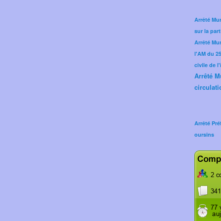
Arrêté Mun
sur la part
Arrêté Mu
l'AM du 25 
civile de l
Arrêté M
circulati
Arrêté Pré
oursins