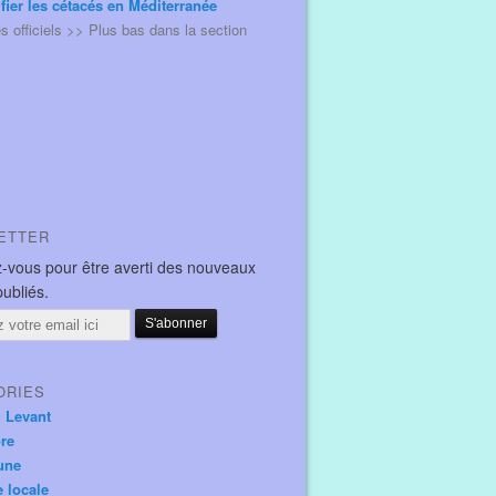
ifier les cétacés en Méditerranée
és officiels >> Plus bas dans la section
ETTER
-vous pour être averti des nouveaux
publiés.
ORIES
u Levant
ore
une
e locale