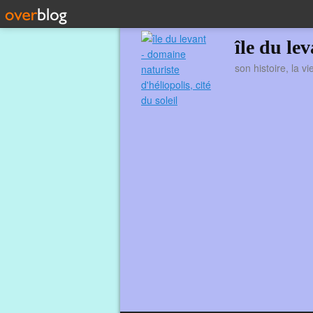
île du le
son histoire, la v