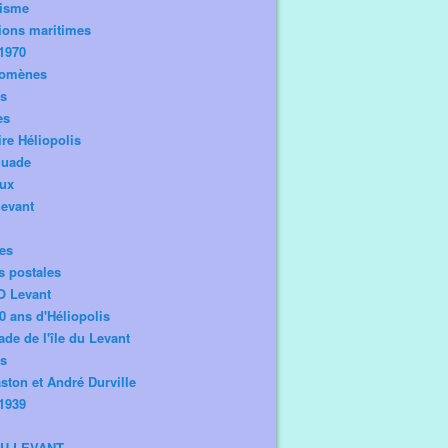
risme
ions maritimes
1970
omènes
os
es
ire Héliopolis
guade
aux
levant
tes
s postales
O Levant
0 ans d'Héliopolis
de de l'île du Levant
ts
ston et André Durville
1939
DU LEVANT