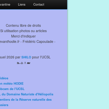
evantine
Liens
Contact
Contenu libre de droits
Si utilisation photos ou articles
Merci d'indiquer
levanthodie.fr
- Frédéric Capoulade -
suel 2026 par
pour l'UCSL
SHILO
🏊🚣🚶🐋
idéos
ion météo HODIE
ebcam de l'UCSL
 du Domaine Naturiste d'Héliopolis
entiers de la Réserve naturelle des
siers