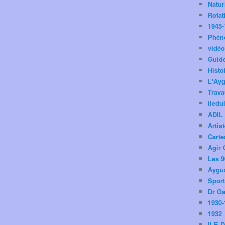
Natu
Rotat
1945-
Phén
vidé
Guid
Histo
L'Ay
Trav
iledu
ADIL
Artis
Carte
Agir 
Les 9
Aygua
Spor
Dr Ga
1930-
1932
ILE 