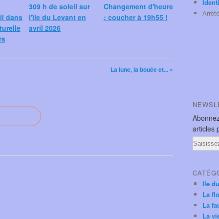
Ident
309 h de soleil sur
Changement d'heure
Arrêt
il dans
l'île du Levant en
: coucher à 19h55 !
turelle
avril 2026
rs
La lune, la bouée et... »
NEWSL
Abonnez
articles 
Email
CATÉG
Ile d
La fl
La fa
La vi