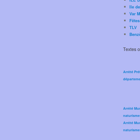
Ile d
Var M
Fêtes
TLV
Benz
Textes of
Arrêté Pré
départeme
Arrêté Mun
naturisme
Arrêté Mun
naturisme 