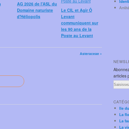
Ident
a
AG 2026 de l'ASL du
Arrêt
Domaine naturiste
Le CIL et Agir Ô
d'Héliopolis
Levant
communiquent sur
les 90 ans de la
Poste au Levant
Asteraceae »
NEWSL
Abonnez
articles 
Email
CATÉG
Ile d
La fl
La fa
La vi