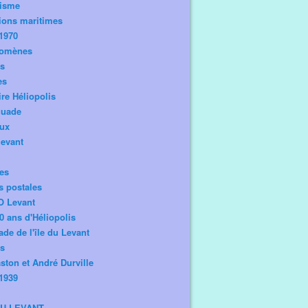
risme
ions maritimes
1970
omènes
os
es
ire Héliopolis
guade
aux
levant
tes
s postales
O Levant
0 ans d'Héliopolis
de de l'île du Levant
ts
ston et André Durville
1939
DU LEVANT