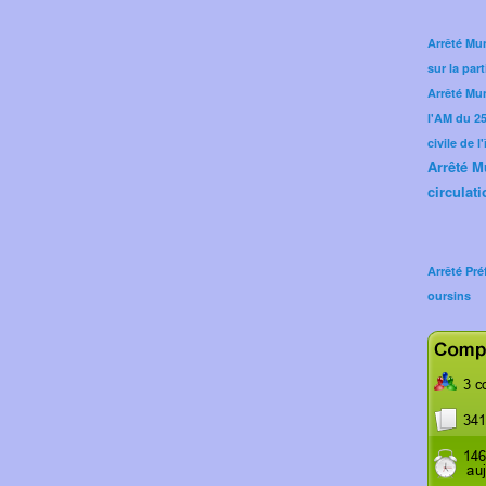
Arrêté Mun
sur la part
Arrêté Mu
l'AM du 25 
civile de l
Arrêté M
circulati
Arrêté Pré
oursins