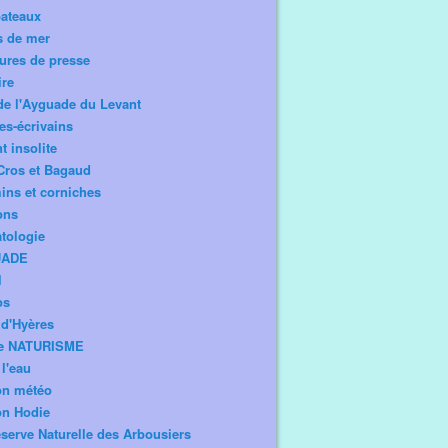
bateaux
s de mer
ures de presse
ire
de l'Ayguade du Levant
tes-écrivains
t insolite
Cros et Bagaud
ns et corniches
ons
tologie
UADE
l
os
d'Hyères
e NATURISME
l'eau
on météo
on Hodie
serve Naturelle des Arbousiers