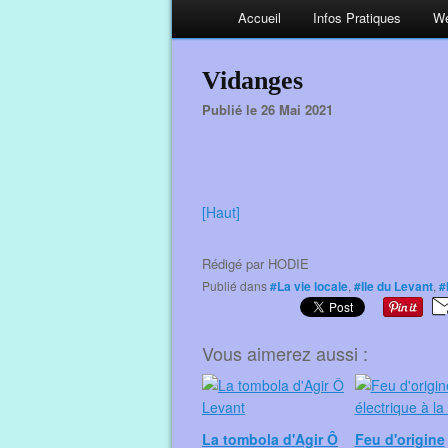
Accueil
Infos Pratiques
We
Vidanges
Publié le 26 Mai 2021
[Haut]
Rédigé par
HODIE
Publié dans
#La vie locale
,
#Ile du Levant
,
#
Vous aimerez aussi :
La tombola d'Agir Ô
Feu d'origine