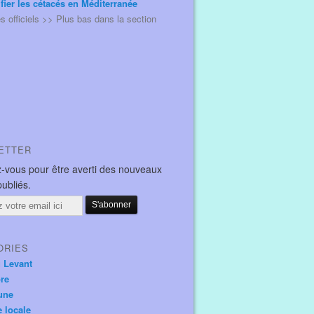
ifier les cétacés en Méditerranée
és officiels >> Plus bas dans la section
ETTER
-vous pour être averti des nouveaux
publiés.
ORIES
u Levant
ore
une
e locale