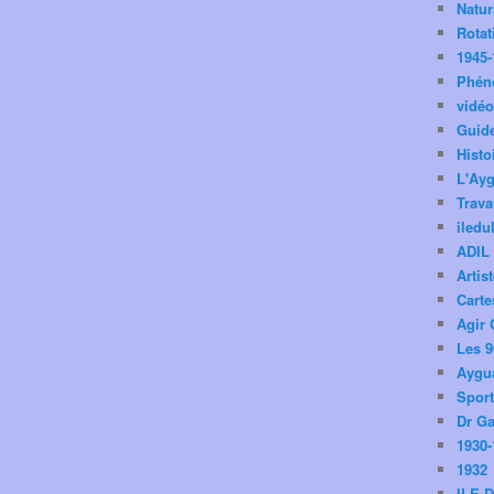
Natu
Rotat
1945-
Phén
vidé
Guid
Histo
L'Ay
Trav
iledu
ADIL
Artis
Carte
Agir 
Les 9
Aygua
Spor
Dr Ga
1930-
1932
ILE 