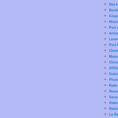
Des 
Bord
Coup
Histo
Port 
Artis
Levan
Port 
Chemi
Mais
Clima
AYG
Solei
Phot
Rade 
Revu
Sous 
Stati
Stati
La Ré