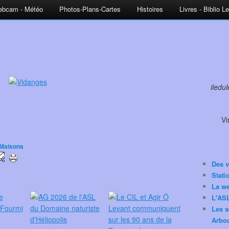
bcam - Météo
Photos-Plans-Cartes
Histoires
Livres - Biblio L
iledu
Vi
Maisons
Des v
Stat
La w
L'ASL
Les s
Arbou