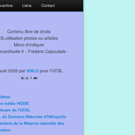
evantine
Liens
Contact
Contenu libre de droits
Si utilisation photos ou articles
Merci d'indiquer
levanthodie.fr
- Frédéric Capoulade -
suel 2026 par
pour l'UCSL
SHILO
🏊🚣🚶🐋
idéos
ion météo HODIE
ebcam de l'UCSL
 du Domaine Naturiste d'Héliopolis
entiers de la Réserve naturelle des
siers