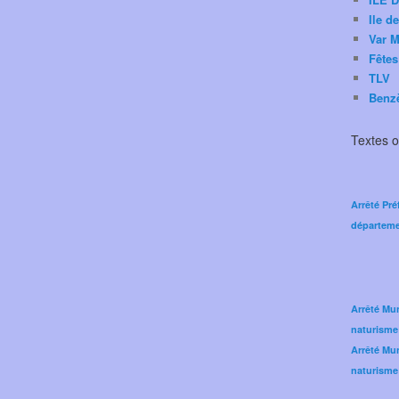
Ile d
Var M
Fêtes
TLV
Benz
Textes of
Arrêté Pré
départeme
Arrêté Mun
naturisme
Arrêté Mun
naturisme 