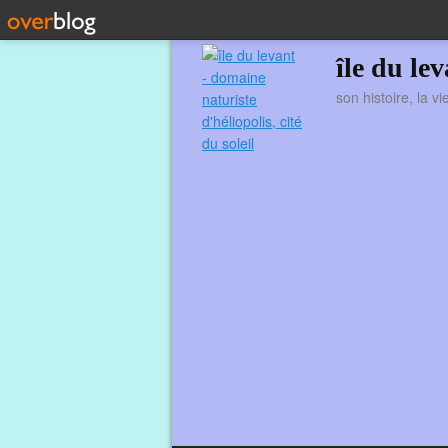
île du le
son histoire, la v