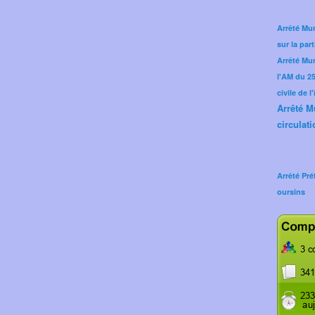
Arrêté Mun
sur la part
Arrêté Mu
l'AM du 25 
civile de l
Arrêté M
circulati
Arrêté Pré
oursins