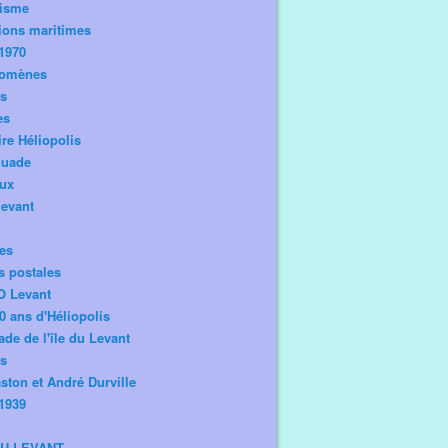
risme
ions maritimes
1970
omènes
os
es
ire Héliopolis
guade
aux
levant
tes
s postales
O Levant
0 ans d'Héliopolis
de de l'île du Levant
ts
ston et André Durville
1939
DU LEVANT