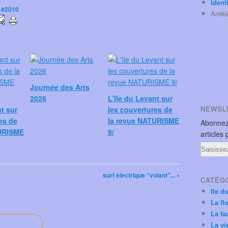
Ident
,
#2010
Arrêt
Journée des Arts
2026
L'île du Levant sur
NEWSL
nt sur
les couvertures de
es de
la revue NATURISME
Abonnez
URISME
9/
articles 
Email
surf électrique "volant"... »
CATÉG
Ile d
La fl
La fa
La vi