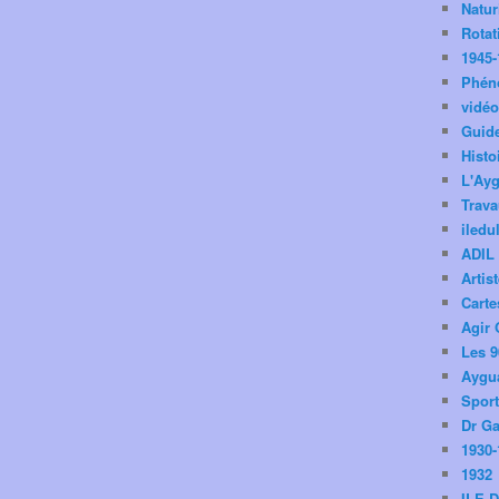
Natu
Rotat
1945-
Phén
vidé
Guid
Histo
L'Ay
Trav
iledu
ADIL
Artis
Carte
Agir 
Les 9
Aygua
Spor
Dr Ga
1930-
1932
ILE 