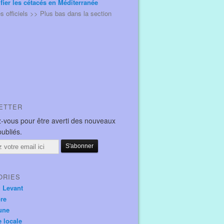
ifier les cétacés en Méditerranée
és officiels >> Plus bas dans la section
ETTER
-vous pour être averti des nouveaux
publiés.
ORIES
u Levant
ore
une
e locale