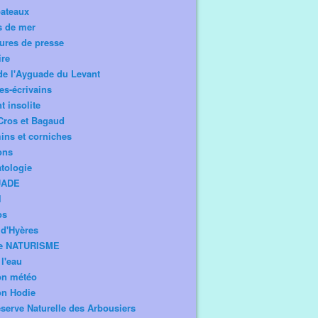
bateaux
s de mer
ures de presse
ire
de l'Ayguade du Levant
tes-écrivains
t insolite
Cros et Bagaud
ns et corniches
ons
tologie
UADE
l
os
d'Hyères
e NATURISME
l'eau
on météo
on Hodie
serve Naturelle des Arbousiers