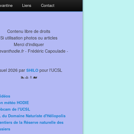
evantine
Liens
Contact
Contenu libre de droits
Si utilisation photos ou articles
Merci d'indiquer
levanthodie.fr
- Frédéric Capoulade -
suel 2026 par
pour l'UCSL
SHILO
🏊🚣🚶🐋
idéos
ion météo HODIE
ebcam de l'UCSL
 du Domaine Naturiste d'Héliopolis
entiers de la Réserve naturelle des
siers