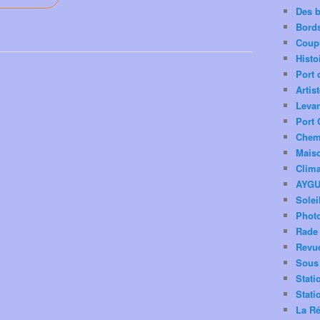
Des 
Bord
Coup
Histo
Port 
Artis
Levan
Port 
Chemi
Mais
Clima
AYG
Solei
Phot
Rade 
Revu
Sous 
Stati
Stati
La Ré