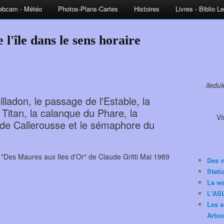
bcam - Météo
Photos-Plans-Cartes
Histoires
Livres - Biblio L
 l'île dans le sens horaire
iledu
lladon, le passage de l'Estable, la
 Titan, la calanque du Phare, la
Vi
 de Callerousse et le sémaphore du
/ "Des Maures aux Iles d'Or" de Claude Gritti Mai 1989
Des v
Stat
La w
L'ASL
Les s
Arbou