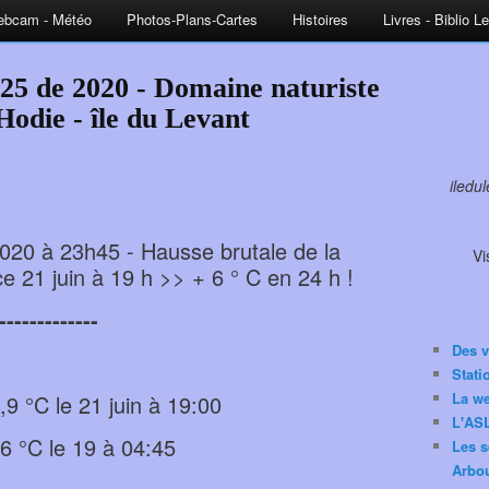
bcam - Météo
Photos-Plans-Cartes
Histoires
Livres - Biblio L
25 de 2020 - Domaine naturiste
 Hodie - île du Levant
iledu
n 2020 à 23h45 - Hausse brutale de la
Vi
21 juin à 19 h >> + 6 ° C en 24 h !
-------------
Des v
Stat
La w
 °C le 21 juin à 19:00
L'ASL
6 °C le 19 à 04:45
Les s
Arbou