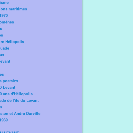
risme
ions maritimes
1970
omènes
os
es
ire Héliopolis
guade
aux
levant
tes
s postales
O Levant
0 ans d'Héliopolis
de de l'île du Levant
ts
ston et André Durville
1939
DU LEVANT