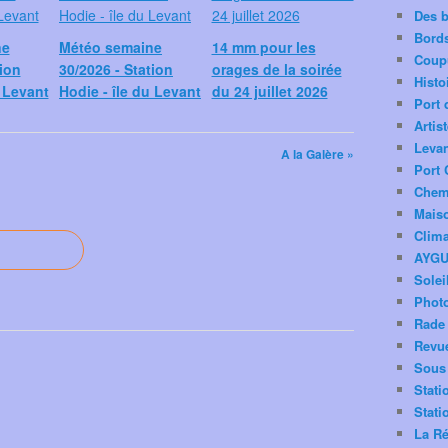
Des 
Bord
ne
Météo semaine
14 mm pour les
Coup
tion
30/2026 - Station
orages de la soirée
Histo
u Levant
Hodie - île du Levant
du 24 juillet 2026
Port 
Artis
Levan
A la Galère »
Port 
Chemi
Mais
Clima
AYG
Solei
Phot
Rade 
Revu
Sous 
Stati
Stati
La Ré