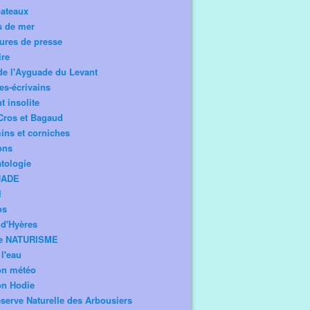
bateaux
s de mer
ures de presse
ire
de l'Ayguade du Levant
tes-écrivains
t insolite
Cros et Bagaud
ns et corniches
ons
tologie
UADE
l
os
d'Hyères
e NATURISME
l'eau
on météo
on Hodie
serve Naturelle des Arbousiers