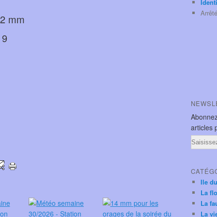
Ident
Arrêt
5,2 mm
 19
NEWSL
Abonnez
articles 
Email
CATÉG
Ile d
La fl
La fa
La vi