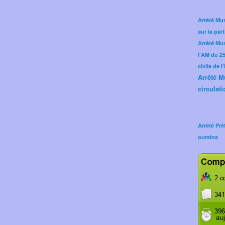
Arrêté Mun
sur la part
Arrêté Mu
l'AM du 25 
civile de l
Arrêté M
circulati
Arrêté Pré
oursins