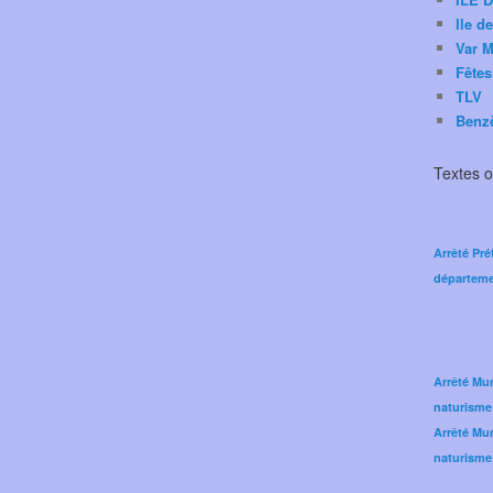
Ile d
Var M
Fêtes
TLV
Benz
Textes of
Arrêté Pré
départeme
Arrêté Mun
naturisme
Arrêté Mun
naturisme 