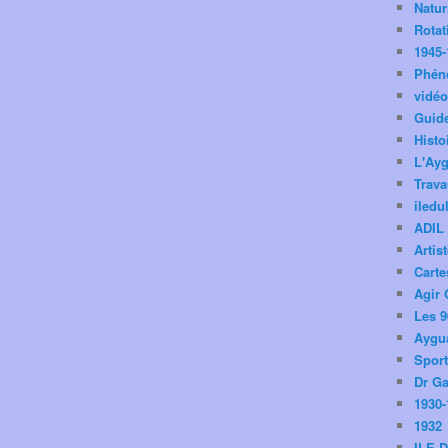
Natu
Rotat
1945-
Phén
vidé
Guid
Histo
L'Ay
Trav
iledu
ADIL
Artis
Carte
Agir 
Les 9
Aygua
Spor
Dr Ga
1930-
1932
ILE 