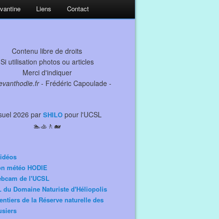
evantine
Liens
Contact
Contenu libre de droits
Si utilisation photos ou articles
Merci d'indiquer
levanthodie.fr
- Frédéric Capoulade -
suel 2026 par
pour l'UCSL
SHILO
🏊🚣🚶🐋
idéos
ion météo HODIE
ebcam de l'UCSL
 du Domaine Naturiste d'Héliopolis
entiers de la Réserve naturelle des
siers