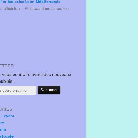
ifier les cétacés en Méditerranée
és officiels >> Plus bas dans la section
ETTER
-vous pour être averti des nouveaux
publiés.
ORIES
u Levant
ore
une
e locale