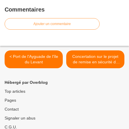
Commentaires
Ajouter un commentaire
< Port de l'Ayguade de l'île
Concertation sur le projet
du Levant
de remise en sécurité du
port de l'Ayguade de l'île du
Levant : la réunion publique
du 29 août 2019 >
Hébergé par Overblog
Top articles
Pages
Contact
Signaler un abus
C.G.U.