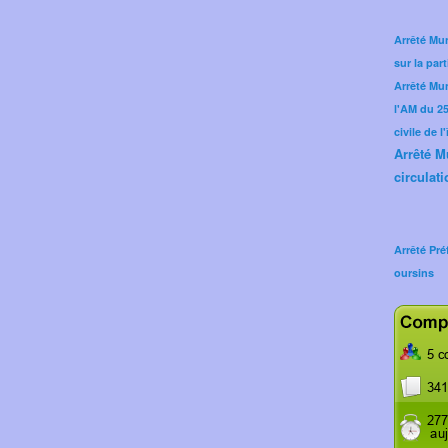
Arrêté Mun
sur la part
Arrêté Mu
l'AM du 25 
civile de l
Arrêté M
circulati
Arrêté Pré
oursins