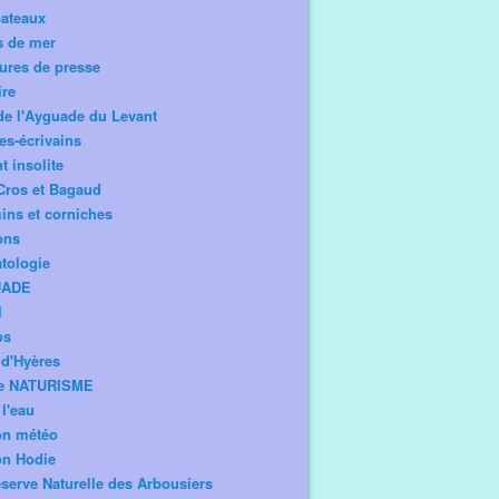
bateaux
s de mer
ures de presse
ire
de l'Ayguade du Levant
tes-écrivains
t insolite
Cros et Bagaud
ns et corniches
ons
tologie
UADE
l
os
d'Hyères
e NATURISME
l'eau
on météo
on Hodie
serve Naturelle des Arbousiers