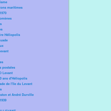
risme
ions maritimes
1970
omènes
os
es
ire Héliopolis
guade
aux
levant
tes
s postales
O Levant
0 ans d'Héliopolis
de de l'île du Levant
ts
ston et André Durville
1939
DU LEVANT