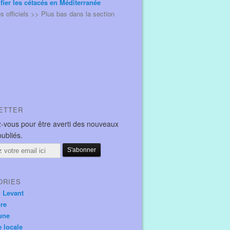
ifier les cétacés en Méditerranée
és officiels >> Plus bas dans la section
ETTER
-vous pour être averti des nouveaux
publiés.
ORIES
u Levant
ore
une
e locale