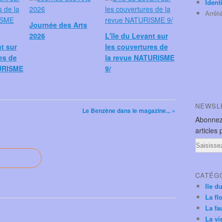
Ident
Arrêt
Journée des Arts
2026
L'île du Levant sur
nt sur
les couvertures de
es de
la revue NATURISME
URISME
9/
NEWSL
Le Benzène dans le magazine... »
Abonnez
articles 
Email
CATÉG
Ile d
La fl
La fa
La vi