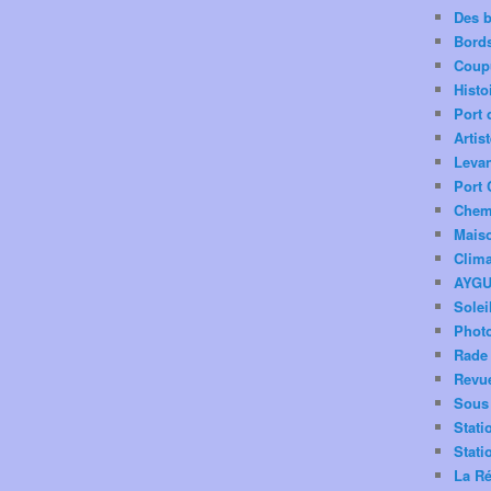
Des 
Bord
Coup
Histo
Port 
Artis
Levan
Port 
Chemi
Mais
Clima
AYG
Solei
Phot
Rade 
Revu
Sous 
Stati
Stati
La Ré