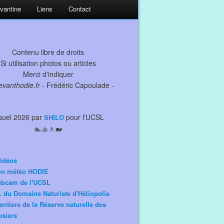
evantine
Liens
Contact
Contenu libre de droits
Si utilisation photos ou articles
Merci d'indiquer
levanthodie.fr
- Frédéric Capoulade -
suel 2026 par
pour l'UCSL
SHILO
🏊🚣🚶🐋
idéos
ion météo HODIE
ebcam de l'UCSL
 du Domaine Naturiste d'Héliopolis
entiers de la Réserve naturelle des
siers