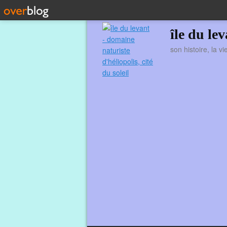
île du le
son histoire, la v