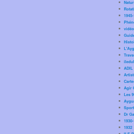
Natu
Rotat
1945-
Phén
vidé
Guid
Histo
L'Ay
Trav
iledu
ADIL
Artis
Carte
Agir 
Les 9
Aygua
Spor
Dr Ga
1930-
1932
ILE 