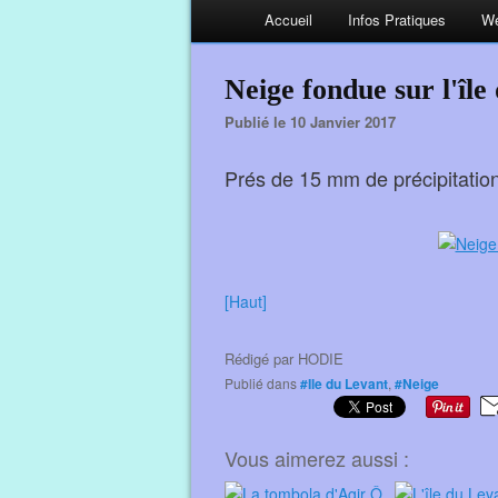
Accueil
Infos Pratiques
We
Neige fondue sur l'île
Publié le 10 Janvier 2017
Prés de 15 mm de précipitation
[Haut]
Rédigé par
HODIE
Publié dans
#Ile du Levant
,
#Neige
Vous aimerez aussi :