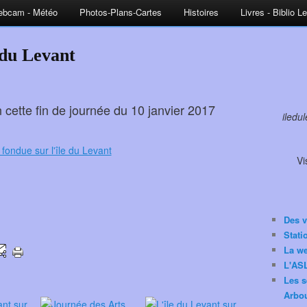
bcam - Météo
Photos-Plans-Cartes
Histoires
Livres - Biblio L
 du Levant
 cette fin de journée du 10 janvier 2017
iledu
Vi
Des v
Stat
La w
L'ASL
Les s
Arbou