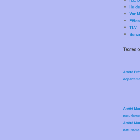
Ile d
Var M
Fêtes
TLV
Benz
Textes of
Arrêté Pré
départeme
Arrêté Mun
naturisme
Arrêté Mun
naturisme 