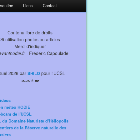
evantine
Liens
Contact
Contenu libre de droits
Si utilisation photos ou articles
Merci d'indiquer
levanthodie.fr
- Frédéric Capoulade -
suel 2026 par
pour l'UCSL
SHILO
🏊🚣🚶🐋
idéos
ion météo HODIE
ebcam de l'UCSL
 du Domaine Naturiste d'Héliopolis
entiers de la Réserve naturelle des
siers