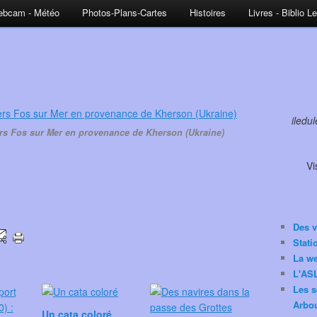
bcam - Météo
Photos-Plans-Cartes
Histoires
Livres - Biblio L
iledu
vers Fos sur Mer en provenance de Kherson (Ukraine)
Vi
Des v
Stat
La w
L'ASL
Les s
Arbou
Un cata coloré