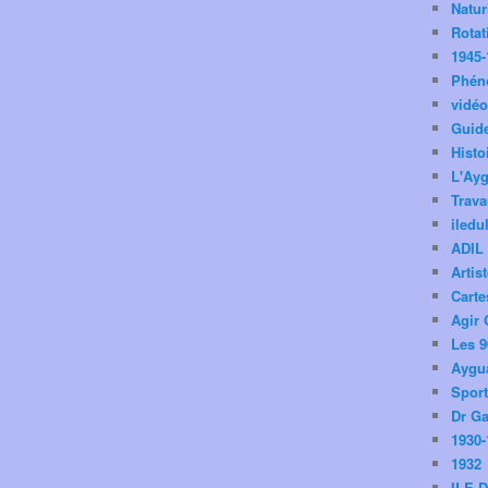
Natu
Rotat
1945-
Phén
vidé
Guid
Histo
L'Ay
Trav
iledu
ADIL
Artis
Carte
Agir 
Les 9
Aygua
Spor
Dr Ga
1930-
1932
ILE 