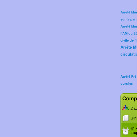
Arrêté Mun
sur la part
Arrêté Mu
l'AM du 25 
civile de l
Arrêté M
circulati
Arrêté Pré
oursins