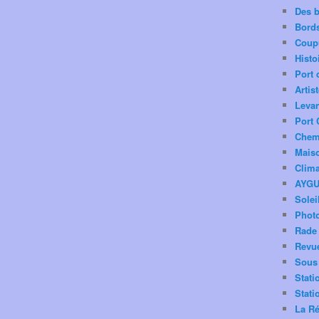
Des 
Bord
Coup
Histo
Port 
Artis
Levan
Port 
Chemi
Mais
Clima
AYG
Solei
Phot
Rade 
Revu
Sous 
Stati
Stati
La Ré