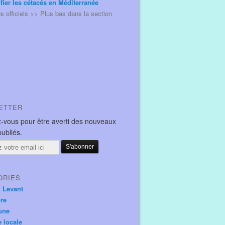
ifier les cétacés en Méditerranée
és officiels >> Plus bas dans la section
ETTER
-vous pour être averti des nouveaux
publiés.
ORIES
u Levant
ore
une
e locale