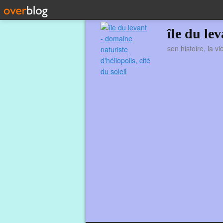
île du le
son histoire, la v