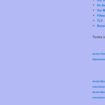
Ile d
Var M
Fêtes
TLV
Benz
Textes of
Arrêté Pré
départeme
Arrêté Mun
naturisme
Arrêté Mun
naturisme 