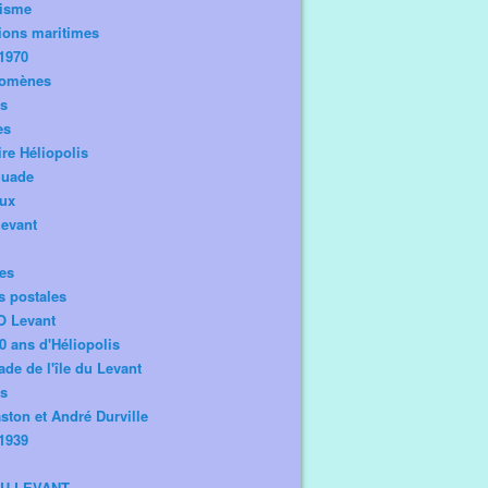
risme
ions maritimes
1970
omènes
os
es
ire Héliopolis
guade
aux
levant
tes
s postales
O Levant
0 ans d'Héliopolis
de de l'île du Levant
ts
ston et André Durville
1939
DU LEVANT