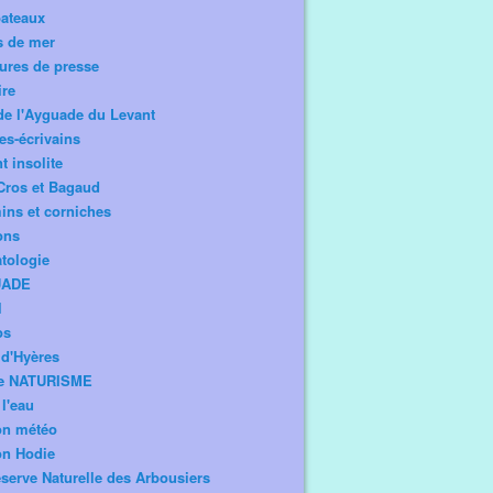
bateaux
s de mer
ures de presse
ire
de l'Ayguade du Levant
tes-écrivains
t insolite
Cros et Bagaud
ns et corniches
ons
tologie
UADE
l
os
d'Hyères
e NATURISME
l'eau
on météo
on Hodie
serve Naturelle des Arbousiers