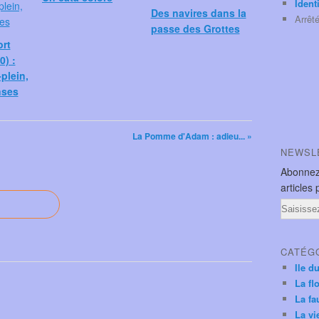
Ident
Des navires dans la
Arrêt
passe des Grottes
ort
0) :
plein,
nses
La Pomme d'Adam : adieu... »
NEWSL
Abonnez
articles 
Email
CATÉG
Ile d
La fl
La fa
La vi