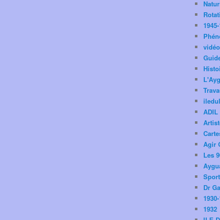
Natu
Rotat
1945-
Phén
vidé
Guid
Histo
L'Ay
Trav
iledu
ADIL
Artis
Carte
Agir 
Les 9
Aygua
Spor
Dr Ga
1930-
1932
ILE 