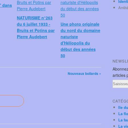
Ident
" dans
Arrêt
NATURISME n°263
du 6 juillet 1933 -
Une photo originale
Bruits et Potins par
du nord du domaine
Pierre Audebert
naturiste
d'Héliopolis du
début des années
50
NEWSL
Abonnez
Nouveaux bollards »
articles 
Email
CATÉG
Ile d
La fl
La fa
La vi