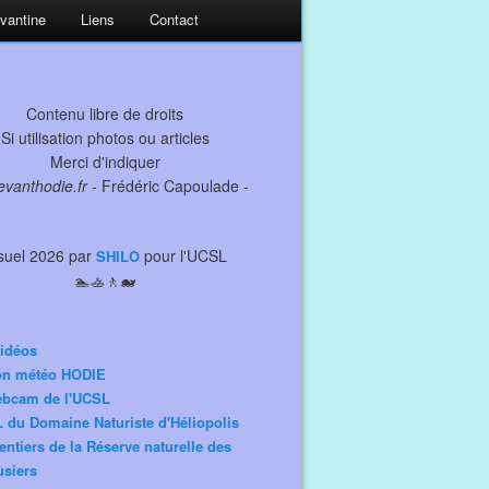
evantine
Liens
Contact
Contenu libre de droits
Si utilisation photos ou articles
Merci d'indiquer
levanthodie.fr
- Frédéric Capoulade -
suel 2026 par
pour l'UCSL
SHILO
🏊🚣🚶🐋
idéos
ion météo HODIE
ebcam de l'UCSL
 du Domaine Naturiste d'Héliopolis
entiers de la Réserve naturelle des
siers