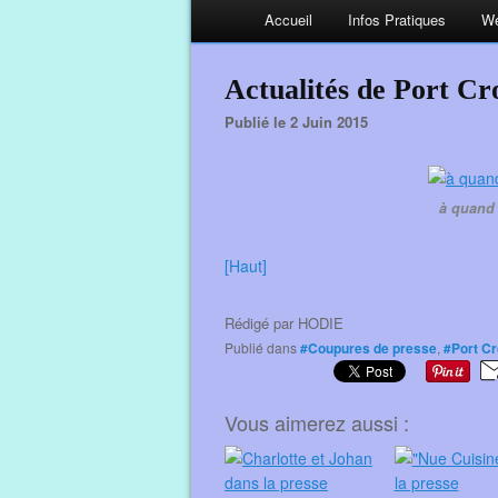
Accueil
Infos Pratiques
We
Actualités de Port Cro
Publié le 2 Juin 2015
à quand 
[Haut]
Rédigé par
HODIE
Publié dans
#Coupures de presse
,
#Port C
Vous aimerez aussi :