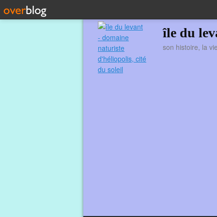
île du le
son histoire, la v