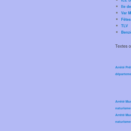
Ile d
Var M
Fêtes
TLV
Benz
Textes of
Arrêté Pré
départeme
Arrêté Mun
naturisme
Arrêté Mun
naturisme 