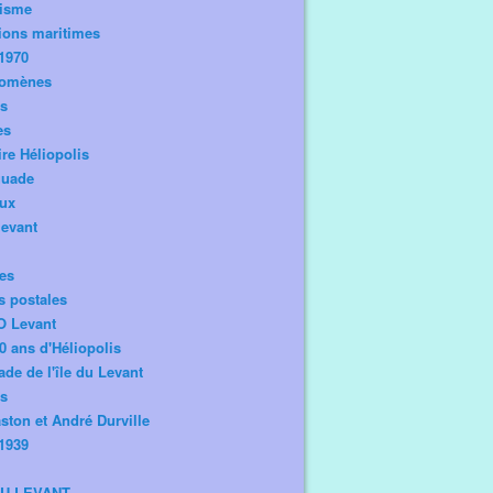
risme
ions maritimes
1970
omènes
os
es
ire Héliopolis
guade
aux
levant
tes
s postales
O Levant
0 ans d'Héliopolis
de de l'île du Levant
ts
ston et André Durville
1939
DU LEVANT