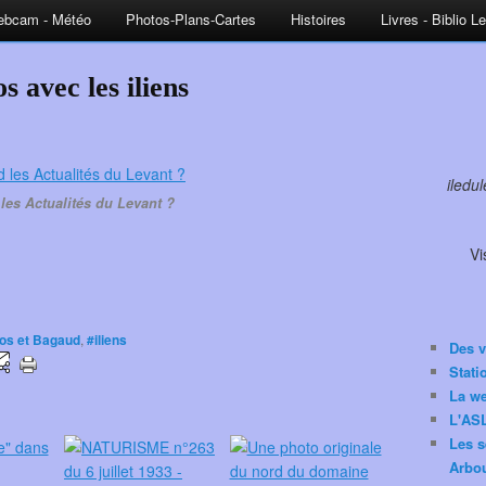
bcam - Météo
Photos-Plans-Cartes
Histoires
Livres - Biblio L
s avec les iliens
iledu
les Actualités du Levant ?
Vi
ros et Bagaud
,
#iliens
Des v
Stat
La w
L'ASL
Les s
Arbou