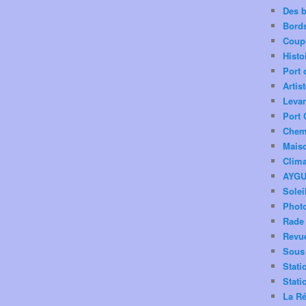
Des 
Bord
Coup
Histo
Port 
Artis
Levan
Port 
Chemi
Mais
Clima
AYG
Solei
Phot
Rade 
Revu
Sous 
Stati
Stati
La Ré