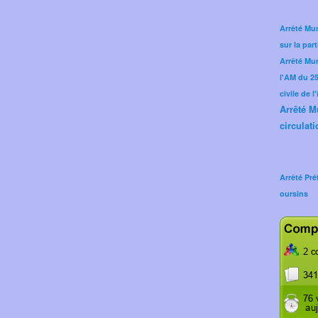
Arrêté Mun
sur la part
Arrêté Mu
l'AM du 25 
civile de l
Arrêté M
circulati
Arrêté Pré
oursins