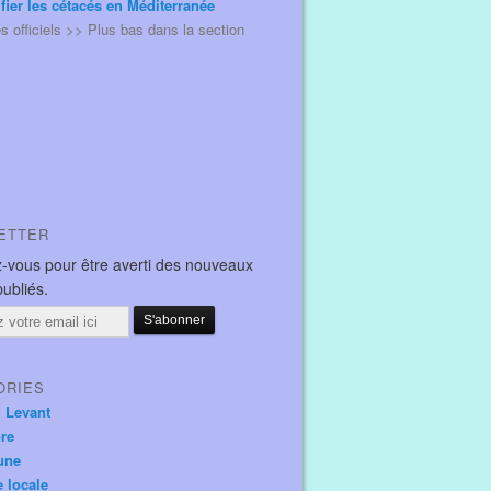
ifier les cétacés en Méditerranée
és officiels >> Plus bas dans la section
ETTER
-vous pour être averti des nouveaux
publiés.
ORIES
u Levant
ore
une
e locale