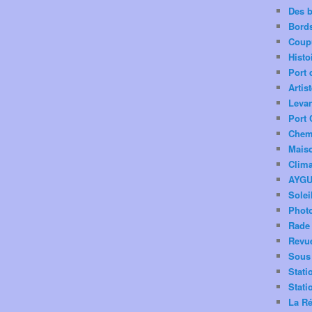
Des 
Bord
Coup
Histo
Port 
Artis
Levan
Port 
Chemi
Mais
Clima
AYG
Solei
Phot
Rade 
Revu
Sous 
Stati
Stati
La Ré