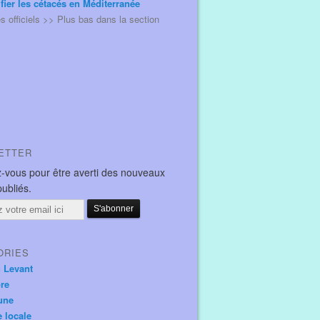
ifier les cétacés en Méditerranée
és officiels >> Plus bas dans la section
ETTER
-vous pour être averti des nouveaux
publiés.
ORIES
u Levant
ore
une
e locale