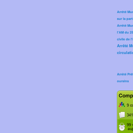
Arrêté Mun
sur la part
Arrêté Mu
l'AM du 25 
civile de l
Arrêté M
circulati
Arrêté Pré
oursins