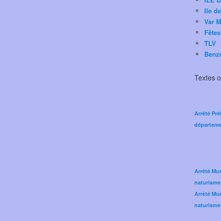
Ile d
Var M
Fêtes
TLV
Benz
Textes of
Arrêté Pré
départeme
Arrêté Mun
naturisme
Arrêté Mun
naturisme 