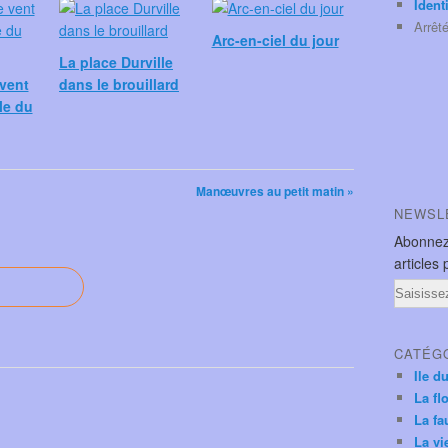
Ident
Arrêt
Arc-en-ciel du jour
La place Durville
vent
dans le brouillard
île du
Manœuvres au petit matin »
NEWSL
Abonnez
articles 
Email
CATÉG
Ile d
La fl
La fa
La vi